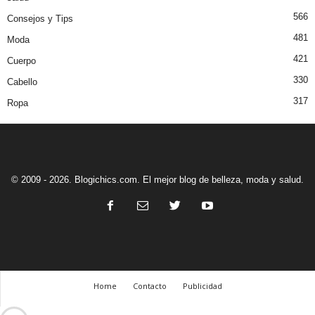
566
Consejos y Tips
481
Moda
421
Cuerpo
330
Cabello
317
Ropa
© 2009 - 2026. Blogichics.com. El mejor blog de belleza, moda y salud.
Home
Contacto
Publicidad