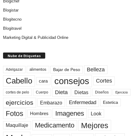
Blogichef
Blogistar
Blogitecno
Blogitravel
Marketing Digital & Publicidad Online
Nube de Etiquetas
Belleza
Bajar de Peso
Adelgazar
alimentos
consejos
Cabello
Cortes
cara
Dieta
Dietas
cortes de pelo
Cuerpo
Diseños
Ejercicio
ejercicios
Enfermedad
Embarazo
Estetica
Fotos
Imagenes
Look
Hombres
Mejores
Medicamento
Maquillaje