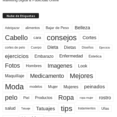
Marketing Digital & Publicidad Online
Nube de Etiquetas
Belleza
Bajar de Peso
Adelgazar
alimentos
consejos
Cabello
Cortes
cara
Dieta
Dietas
cortes de pelo
Cuerpo
Diseños
Ejercicio
ejercicios
Enfermedad
Embarazo
Estetica
Fotos
Imagenes
Look
Hombres
Mejores
Medicamento
Maquillaje
Moda
peinados
Mujeres
Mujer
modelos
pelo
Ropa
rostro
Productos
Piel
ropa mujer
tips
Tatuajes
salud
Uñas
tratamientos
Tatuaje