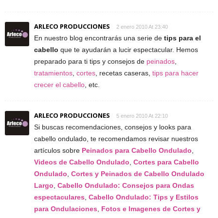
ARLECO PRODUCCIONES
2 enero 2010 At 23:40
En nuestro blog encontrarás una serie de
tips para el
cabello
que te ayudarán a lucir espectacular. Hemos
preparado para ti tips y consejos de
peinados
,
tratamientos
,
cortes
, recetas caseras,
tips para hacer
crecer el cabello
, etc.
ARLECO PRODUCCIONES
5 enero 2010 At 22:10
Si buscas recomendaciones, consejos y looks para
cabello ondulado, te recomendamos revisar nuestros
artículos sobre
Peinados para Cabello Ondulado
,
Videos de Cabello Ondulado
,
Cortes para Cabello
Ondulado
,
Cortes y Peinados de Cabello Ondulado
Largo
,
Cabello Ondulado: Consejos para Ondas
espectaculares
,
Cabello Ondulado: Tips y Estilos
para Ondulaciones
,
Fotos e Imagenes de Cortes y