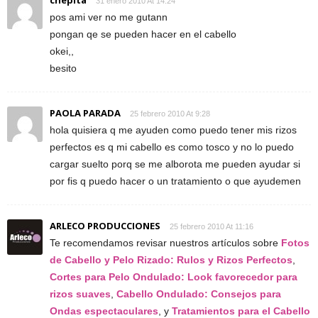
chepita
31 enero 2010 At 14:24
pos ami ver no me gutann
pongan qe se pueden hacer en el cabello
okei,,
besito
PAOLA PARADA
25 febrero 2010 At 9:28
hola quisiera q me ayuden como puedo tener mis rizos
perfectos es q mi cabello es como tosco y no lo puedo
cargar suelto porq se me alborota me pueden ayudar si
por fis q puedo hacer o un tratamiento o que ayudemen
ARLECO PRODUCCIONES
25 febrero 2010 At 11:16
Te recomendamos revisar nuestros artículos sobre
Fotos
de Cabello y Pelo Rizado: Rulos y Rizos Perfectos
,
Cortes para Pelo Ondulado: Look favorecedor para
rizos suaves
,
Cabello Ondulado: Consejos para
Ondas espectaculares
, y
Tratamientos para el Cabello