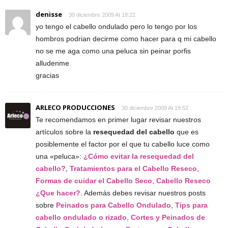
denisse
30 diciembre 2009 At 18:22
yo tengo el cabello ondulado pero lo tengo por los
hombros podrian decirme como hacer para q mi cabello
no se me aga como una peluca sin peinar porfis
alludenme
gracias
ARLECO PRODUCCIONES
30 diciembre 2009 At 19:52
Te recomendamos en primer lugar revisar nuestros
artículos sobre la
resequedad del cabello
que es
posiblemente el factor por el que tu cabello luce como
una «peluca»:
¿Cómo evitar la resequedad del
cabello?
,
Tratamientos para el Cabello Reseco
,
Formas de cuidar el Cabello Seco
,
Cabello Reseco
¿Que hacer?
. Además debes revisar nuestros posts
sobre
Peinados para Cabello Ondulado
,
Tips para
cabello ondulado o rizado
,
Cortes y Peinados de