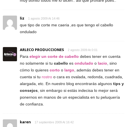
muy bonito todos me lo dicen.. asi que provare pues..
liz
1 agosto 2009 At 14:46
que tipo de corte me caeria ,es que tengo el cabello
ondulado
ARLECO PRODUCCIONES
2 agosto 2009 At 0:01
Para
elegir un corte de cabello
debes tener en cuenta
no solamente si tu
cabello
es
ondulado
o
lacio
, sino
cómo lo quieres
corto
o
largo
, además debes tener en
cuenta si tu
rostro
o cara es ovalada, redonda, cuadrada,
alargada, etc. En nuestro blog encontrarás algunos
tips y
consejos
, sin embargo si estás indecisa lo mejor será
ponernos en manos de un especialista en tu peluquería
de confianza.
karen
17 septiembre 2009 At 16:42