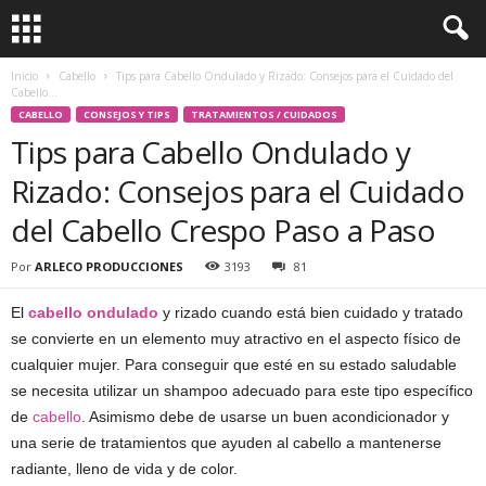
Inicio
Cabello
Tips para Cabello Ondulado y Rizado: Consejos para el Cuidado del
Cabello...
CABELLO
CONSEJOS Y TIPS
TRATAMIENTOS / CUIDADOS
Tips para Cabello Ondulado y
Rizado: Consejos para el Cuidado
del Cabello Crespo Paso a Paso
Por
ARLECO PRODUCCIONES
3193
81
El
cabello ondulado
y rizado cuando está bien cuidado y tratado
se convierte en un elemento muy atractivo en el aspecto físico de
cualquier mujer. Para conseguir que esté en su estado saludable
se necesita utilizar un shampoo adecuado para este tipo específico
de
cabello
. Asimismo debe de usarse un buen acondicionador y
una serie de tratamientos que ayuden al cabello a mantenerse
radiante, lleno de vida y de color.