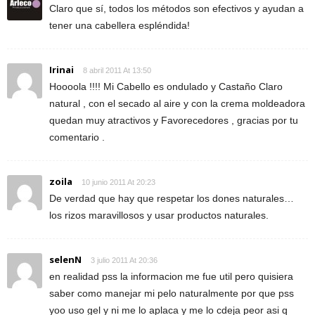
Claro que sí, todos los métodos son efectivos y ayudan a
tener una cabellera espléndida!
Irinai
8 abril 2011 At 13:50
Hoooola !!!! Mi Cabello es ondulado y Castaño Claro
natural , con el secado al aire y con la crema moldeadora
quedan muy atractivos y Favorecedores , gracias por tu
comentario .
zoila
10 junio 2011 At 20:23
De verdad que hay que respetar los dones naturales…
los rizos maravillosos y usar productos naturales.
selenN
3 julio 2011 At 20:36
en realidad pss la informacion me fue util pero quisiera
saber como manejar mi pelo naturalmente por que pss
yoo uso gel y ni me lo aplaca y me lo cdeja peor asi q