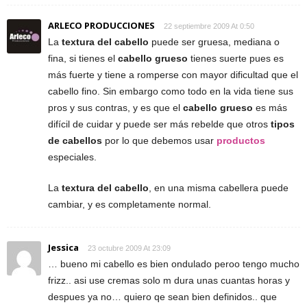
ARLECO PRODUCCIONES
22 septiembre 2009 At 0:50
La
textura del cabello
puede ser gruesa, mediana o
fina, si tienes el
cabello grueso
tienes suerte pues es
más fuerte y tiene a romperse con mayor dificultad que el
cabello fino. Sin embargo como todo en la vida tiene sus
pros y sus contras, y es que el
cabello grueso
es más
difícil de cuidar y puede ser más rebelde que otros
tipos
de cabellos
por lo que debemos usar
productos
especiales.
La
textura del cabello
, en una misma cabellera puede
cambiar, y es completamente normal.
Jessica
23 octubre 2009 At 23:09
… bueno mi cabello es bien ondulado peroo tengo mucho
frizz.. asi use cremas solo m dura unas cuantas horas y
despues ya no… quiero qe sean bien definidos.. que