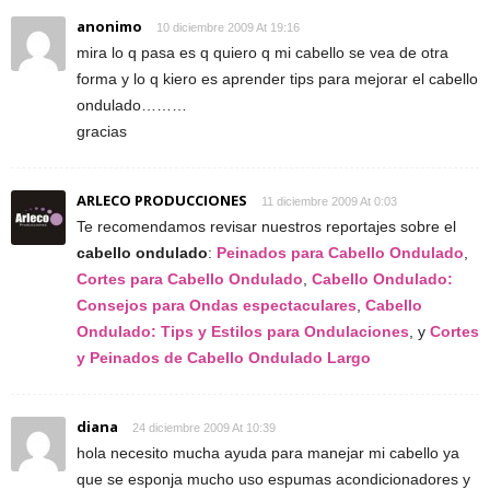
anonimo
10 diciembre 2009 At 19:16
mira lo q pasa es q quiero q mi cabello se vea de otra
forma y lo q kiero es aprender tips para mejorar el cabello
ondulado………
gracias
ARLECO PRODUCCIONES
11 diciembre 2009 At 0:03
Te recomendamos revisar nuestros reportajes sobre el
cabello ondulado
:
Peinados para Cabello Ondulado
,
Cortes para Cabello Ondulado
,
Cabello Ondulado:
Consejos para Ondas espectaculares
,
Cabello
Ondulado: Tips y Estilos para Ondulaciones
, y
Cortes
y Peinados de Cabello Ondulado Largo
diana
24 diciembre 2009 At 10:39
hola necesito mucha ayuda para manejar mi cabello ya
que se esponja mucho uso espumas acondicionadores y