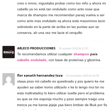
creo o mnos, mgustaba probar como too niño y ahora mi
cabello ya no está tan ondulado como ants nose que
marca de shampoo me recomiendan paraq vuelva a ser
como ants mas ondulado xq ahora está masomnos lacio
sobretodo en la parte de arriba en las puntas aun se
conserva, ah una vez me lacie el cerquillo
ARLECO PRODUCCIONES
20 octubre 2010 At 21:57
Te recomendamos utilizar cualquier
shampoo
para
cabello ondulado
, con base de proteínas y glicerina.
flor xanath hernandez loza
10 noviembre 2010 At 18:39
olaaa psss mii cabello es queebrado y pss quiero ke me
ayuden aa saber komo utilizarlo x ke lo tengo mui bn no
esta maltratadoy lo kiero utilizar suelte pero el problema
es que se me esponja mucho y psss siempre traigo una
trenca ya me kanse jejeje yaa kiero kmbiar de llkuk por fis