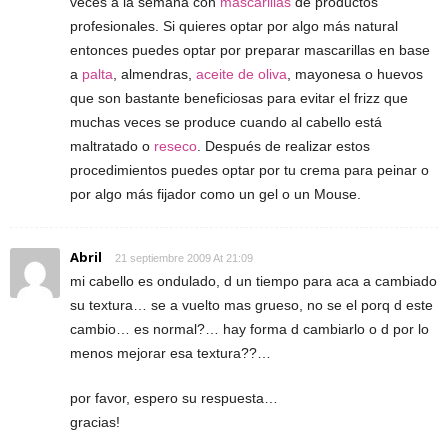
veces a la semana con
mascarillas
de productos
profesionales. Si quieres optar por algo más natural
entonces puedes optar por preparar mascarillas en base
a
palta
, almendras,
aceite de oliva
, mayonesa o huevos
que son bastante beneficiosas para evitar el frizz que
muchas veces se produce cuando al cabello está
maltratado o
reseco
. Después de realizar estos
procedimientos puedes optar por tu crema para peinar o
por algo más fijador como un gel o un Mouse.
Abril
21 septiembre 2009 At 21:09
mi cabello es ondulado, d un tiempo para aca a cambiado
su textura… se a vuelto mas grueso, no se el porq d este
cambio… es normal?… hay forma d cambiarlo o d por lo
menos mejorar esa textura??…
por favor, espero su respuesta…
gracias!