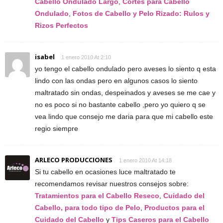
Cabello Ondulado Largo
,
Cortes para Cabello
Ondulado
,
Fotos de Cabello y Pelo Rizado: Rulos y
Rizos Perfectos
isabel
1 enero 2010 At 2:10
yo tengo el cabello ondulado pero aveses lo siento q esta
lindo con las ondas pero en algunos casos lo siento
maltratado sin ondas, despeinados y aveses se me cae y
no es poco si no bastante cabello ,pero yo quiero q se
vea lindo que consejo me daria para que mi cabello este
regio siempre
ARLECO PRODUCCIONES
1 enero 2010 At 14:18
Si tu cabello en ocasiones luce maltratado te
recomendamos revisar nuestros consejos sobre:
Tratamientos para el Cabello Reseco
,
Cuidado del
Cabello, para todo tipo de Pelo
,
Productos para el
Cuidado del Cabello
y
Tips Caseros para el Cabello