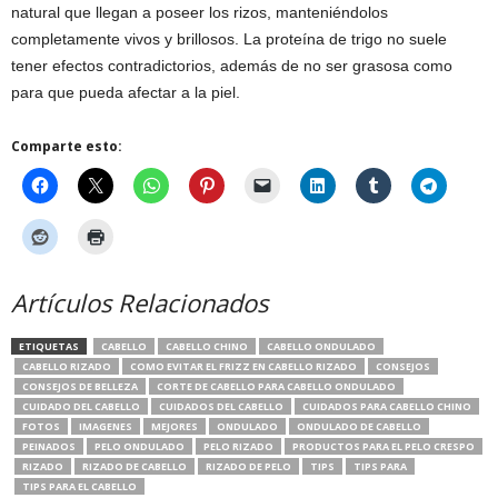
natural que llegan a poseer los rizos, manteniéndolos
completamente vivos y brillosos. La proteína de trigo no suele
tener efectos contradictorios, además de no ser grasosa como
para que pueda afectar a la piel.
Comparte esto:
Artículos Relacionados
ETIQUETAS
CABELLO
CABELLO CHINO
CABELLO ONDULADO
CABELLO RIZADO
COMO EVITAR EL FRIZZ EN CABELLO RIZADO
CONSEJOS
CONSEJOS DE BELLEZA
CORTE DE CABELLO PARA CABELLO ONDULADO
CUIDADO DEL CABELLO
CUIDADOS DEL CABELLO
CUIDADOS PARA CABELLO CHINO
FOTOS
IMAGENES
MEJORES
ONDULADO
ONDULADO DE CABELLO
PEINADOS
PELO ONDULADO
PELO RIZADO
PRODUCTOS PARA EL PELO CRESPO
RIZADO
RIZADO DE CABELLO
RIZADO DE PELO
TIPS
TIPS PARA
TIPS PARA EL CABELLO