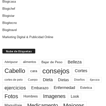
Blogicasa
Blogichef
Blogistar
Blogitecno
Blogitravel
Marketing Digital & Publicidad Online
Nube de Etiquetas
Belleza
Bajar de Peso
Adelgazar
alimentos
consejos
Cabello
Cortes
cara
Dieta
Dietas
cortes de pelo
Cuerpo
Diseños
Ejercicio
ejercicios
Enfermedad
Embarazo
Estetica
Fotos
Imagenes
Look
Hombres
Mejores
Medicamento
Maquillaje