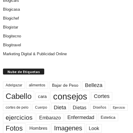
Blogicars
Blogicasa
Blogichef
Blogistar
Blogitecno
Blogitravel
Marketing Digital & Publicidad Online
Nube de Etiquetas
Belleza
Bajar de Peso
Adelgazar
alimentos
consejos
Cabello
Cortes
cara
Dieta
Dietas
cortes de pelo
Cuerpo
Diseños
Ejercicio
ejercicios
Enfermedad
Embarazo
Estetica
Fotos
Imagenes
Look
Hombres