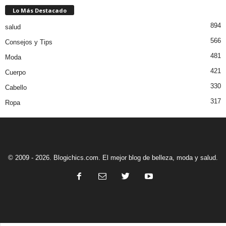
Lo Más Destacado
894
salud
566
Consejos y Tips
481
Moda
421
Cuerpo
330
Cabello
317
Ropa
© 2009 - 2026. Blogichics.com. El mejor blog de belleza, moda y salud.