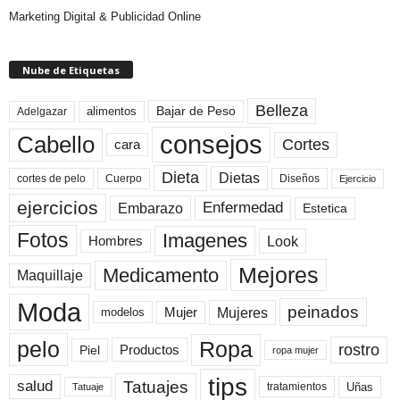
Marketing Digital & Publicidad Online
Nube de Etiquetas
Belleza
Bajar de Peso
Adelgazar
alimentos
consejos
Cabello
Cortes
cara
Dieta
Dietas
cortes de pelo
Cuerpo
Diseños
Ejercicio
ejercicios
Enfermedad
Embarazo
Estetica
Fotos
Imagenes
Look
Hombres
Mejores
Medicamento
Maquillaje
Moda
peinados
Mujeres
Mujer
modelos
pelo
Ropa
rostro
Productos
Piel
ropa mujer
tips
Tatuajes
salud
Uñas
tratamientos
Tatuaje