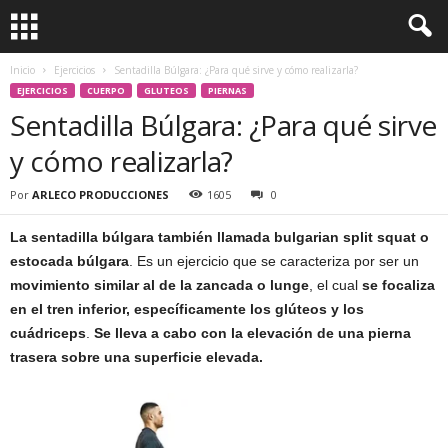
Inicio
Ejercicios
Sentadilla Búlgara: ¿Para qué sirve y cómo realizarla?
EJERCICIOS
CUERPO
GLUTEOS
PIERNAS
Sentadilla Búlgara: ¿Para qué sirve
y cómo realizarla?
Por
ARLECO PRODUCCIONES
1605
0
La sentadilla búlgara también llamada bulgarian split squat o
estocada búlgara
. Es un ejercicio que se caracteriza por ser un
movimiento similar al de la zancada o lunge
, el cual
se focaliza
en el tren inferior, específicamente los glúteos y los
cuádriceps
.
Se lleva a cabo con la elevación de una pierna
trasera sobre una superficie elevada.