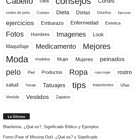
consejos
Cabello
Cortes
cara
Dieta
Dietas
cortes de pelo
Cuerpo
Diseños
Ejercicio
ejercicios
Enfermedad
Embarazo
Estetica
Fotos
Imagenes
Look
Hombres
Mejores
Medicamento
Maquillaje
Moda
peinados
Mujeres
Mujer
modelos
pelo
Ropa
rostro
Productos
Piel
ropa mujer
tips
Tatuajes
salud
Uñas
tratamientos
Tatuaje
Vestidos
Zapatos
Vestido
Lo Último
Blasfemia: ¿Qué es?, Significado Bíblico y Ejemplos
Fomo (Fear of Missing Out): ¿Qué es? y Significado