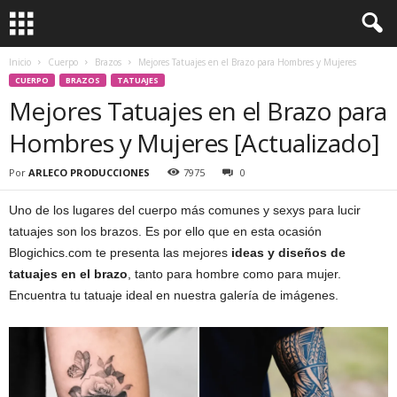
Inicio
Cuerpo
Brazos
Mejores Tatuajes en el Brazo para Hombres y Mujeres
CUERPO
BRAZOS
TATUAJES
Mejores Tatuajes en el Brazo para
Hombres y Mujeres [Actualizado]
Por
ARLECO PRODUCCIONES
7975
0
Uno de los lugares del cuerpo más comunes y sexys para lucir
tatuajes son los brazos. Es por ello que en esta ocasión
Blogichics.com te presenta las mejores
ideas y diseños de
tatuajes en el brazo
, tanto para hombre como para mujer.
Encuentra tu tatuaje ideal en nuestra galería de imágenes.