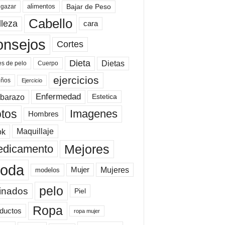
Bajar de Peso
lgazar
alimentos
Cabello
lleza
cara
onsejos
Cortes
Dieta
Dietas
es de pelo
Cuerpo
ejercicios
eños
Ejercicio
Enfermedad
barazo
Estetica
tos
Imagenes
Hombres
ok
Maquillaje
Mejores
dicamento
oda
Mujeres
Mujer
modelos
pelo
inados
Piel
Ropa
ductos
ropa mujer