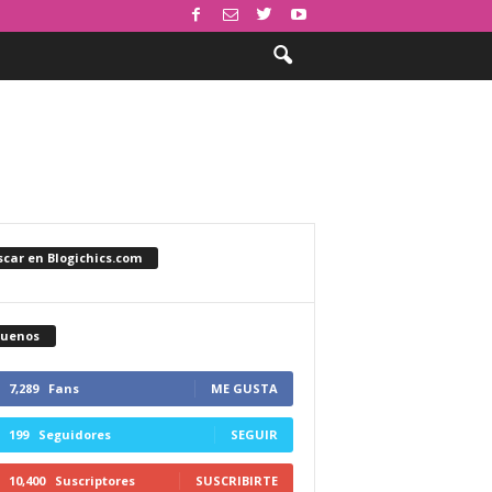
car en Blogichics.com
guenos
7,289
Fans
ME GUSTA
199
Seguidores
SEGUIR
10,400
Suscriptores
SUSCRIBIRTE