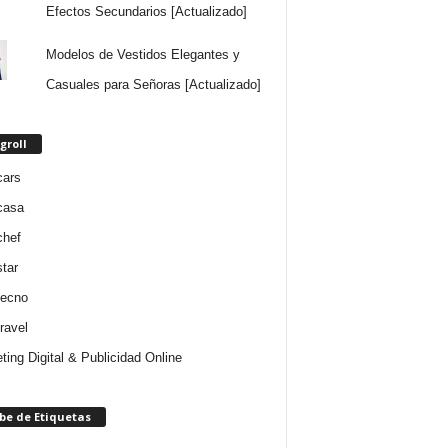
Efectos Secundarios [Actualizado]
Modelos de Vestidos Elegantes y
Casuales para Señoras [Actualizado]
groll
cars
casa
chef
star
tecno
ravel
ting Digital & Publicidad Online
be de Etiquetas