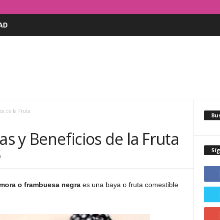
AD
os de la Fruta
Bus
as y Beneficios de la Fruta
Sí
0
mora o frambuesa negra
es una baya o fruta comestible