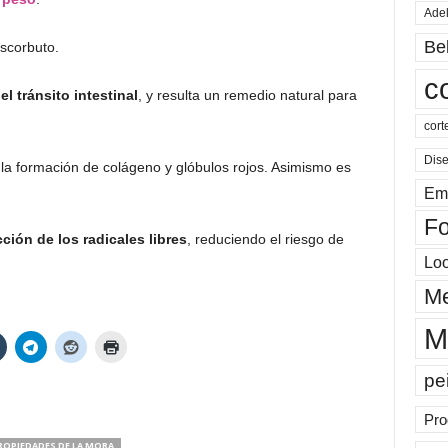
Ade
Be
scorbuto.
c
l tránsito intestinal
, y resulta un remedio natural para
cort
Dis
 formación de colágeno y glóbulos rojos. Asimismo es
Em
Fo
cción de los radicales libres
, reduciendo el riesgo de
Lo
Me
M
pe
Pro
ROPIEDADES DE LA MORA