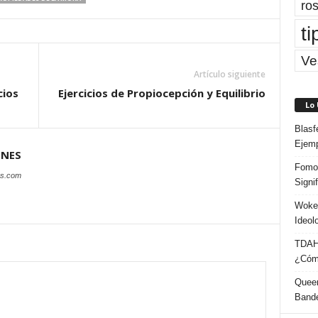
ros
ti
Ve
Artículo siguiente
cios
Ejercicios de Propiocepción y Equilibrio
Lo
Blasf
Ejem
ONES
Fomo 
es.com
Signi
Woke:
Ideol
TDAH:
¿Cómo
Queer
Band