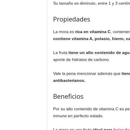
Su tamaño es diminuto, entre 1 y 3 centí
Propiedades
La mora es
rica en vitamina C
, contenie
contiene vitamina A, potasio, hierro, c
La fruta
tiene un alto contenido de agu
aporte de hidratos de carbono.
Vale la pena mencionar además que
tien
antibacterianos.
Beneficios
Por su alto contenido de vitamina C es p
inmune en perfecto estado.
La mora es una fruta
ideal para
bajar de