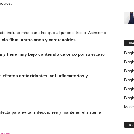
metros.
ndo incluso más cantidad que algunos cítricos. Asimismo
alcio fibra, antocianos y carotenoides.
Blo
Blogi
a y tiene muy bajo contenido calórico
por su escaso
Blogi
Blogi
e efectos antioxidantes, antiinflamatorios y
Blogi
Blogi
Blogit
Marke
erfecta para
evitar infecciones
y mantener el sistema
Nu
 peso
.