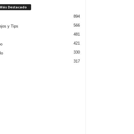
 Más Destacado
894
566
jos y Tips
481
421
po
330
lo
317