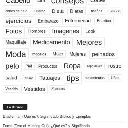
consejos
Cabello
Cortes
cara
Dieta
Dietas
cortes de pelo
Cuerpo
Diseños
Ejercicio
ejercicios
Enfermedad
Embarazo
Estetica
Fotos
Imagenes
Look
Hombres
Mejores
Medicamento
Maquillaje
Moda
peinados
Mujeres
Mujer
modelos
pelo
Ropa
rostro
Productos
Piel
ropa mujer
tips
Tatuajes
salud
Uñas
tratamientos
Tatuaje
Vestidos
Zapatos
Vestido
Lo Último
Blasfemia: ¿Qué es?, Significado Bíblico y Ejemplos
Fomo (Fear of Missing Out): ¿Qué es? y Significado