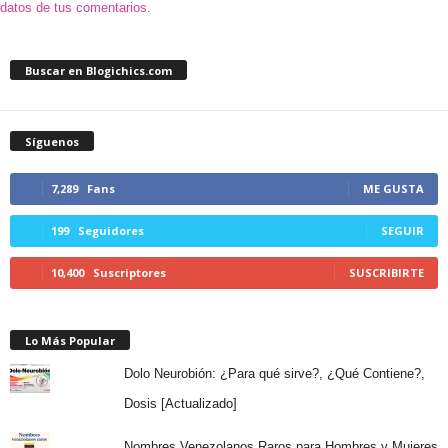
datos de tus comentarios.
Buscar en Blogichics.com
Síguenos
7,289
Fans
ME GUSTA
199
Seguidores
SEGUIR
10,400
Suscriptores
SUSCRIBIRTE
Lo Más Popular
Dolo Neurobión: ¿Para qué sirve?, ¿Qué Contiene?,
Dosis [Actualizado]
Nombres Venezolanos Raros para Hombres y Mujeres