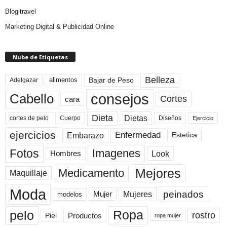
Blogitravel
Marketing Digital & Publicidad Online
Nube de Etiquetas
Belleza
Bajar de Peso
Adelgazar
alimentos
consejos
Cabello
Cortes
cara
Dieta
Dietas
cortes de pelo
Cuerpo
Diseños
Ejercicio
ejercicios
Enfermedad
Embarazo
Estetica
Fotos
Imagenes
Look
Hombres
Mejores
Medicamento
Maquillaje
Moda
peinados
Mujeres
Mujer
modelos
pelo
Ropa
rostro
Productos
Piel
ropa mujer