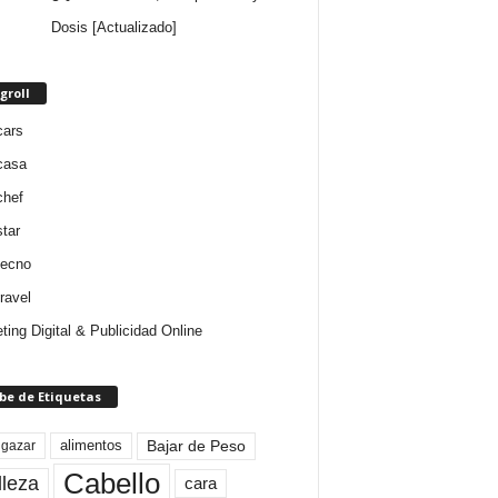
Dosis [Actualizado]
groll
cars
casa
chef
star
tecno
ravel
ting Digital & Publicidad Online
be de Etiquetas
Bajar de Peso
lgazar
alimentos
Cabello
lleza
cara