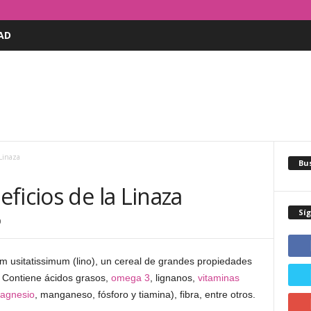
AD
 Linaza
Bus
ficios de la Linaza
Sí
0
um usitatissimum (lino), un cereal de grandes propiedades
d. Contiene ácidos grasos,
omega 3
, lignanos,
vitaminas
agnesio
, manganeso, fósforo y tiamina), fibra, entre otros.