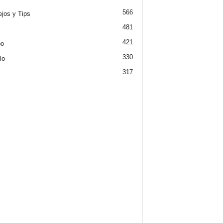
566
jos y Tips
481
421
po
330
lo
317