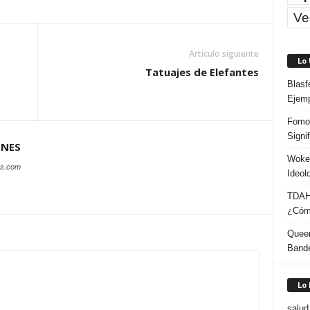
Ve
Artículo siguiente
Lo
Tatuajes de Elefantes
Blasf
Ejem
Fomo 
Signi
ONES
Woke:
es.com
Ideol
TDAH:
¿Cómo
Queer
Band
Lo
salud