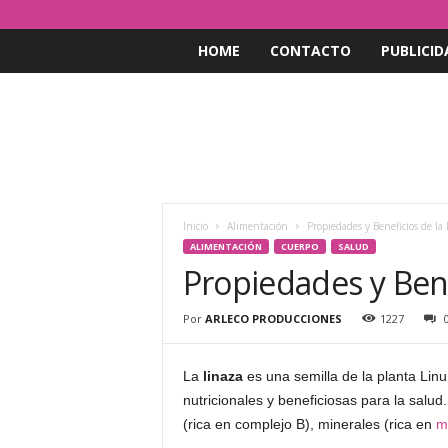
HOME
CONTACTO
PUBLICID
Inicio
Alimentación
Propiedades y Beneficios de la
ALIMENTACIÓN
CUERPO
SALUD
Propiedades y Bene
Por
ARLECO PRODUCCIONES
1227
La
linaza
es una semilla de la planta Lin
nutricionales y beneficiosas para la salu
(rica en complejo B), minerales (rica en
m