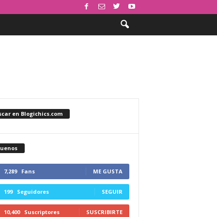
car en Blogichics.com
guenos
7,289
Fans
ME GUSTA
199
Seguidores
SEGUIR
10,400
Suscriptores
SUSCRIBIRTE