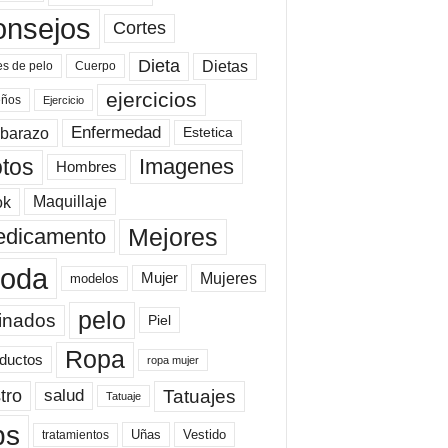
onsejos
Cortes
Dieta
Dietas
es de pelo
Cuerpo
ejercicios
eños
Ejercicio
Enfermedad
barazo
Estetica
tos
Imagenes
Hombres
ok
Maquillaje
Mejores
dicamento
oda
Mujeres
Mujer
modelos
pelo
inados
Piel
Ropa
ductos
ropa mujer
tro
Tatuajes
salud
Tatuaje
ps
Uñas
Vestido
tratamientos