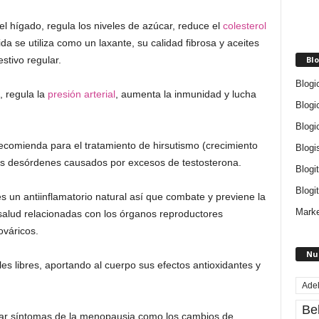
 el hígado, regula los niveles de azúcar, reduce el
colesterol
da se utiliza como un laxante, su calidad fibrosa y aceites
Blo
stivo regular.
Blogi
 regula la
presión arterial
, aumenta la inmunidad y lucha
Blogi
Blogi
recomienda para el tratamiento de hirsutismo (crecimiento
Blogi
tros desórdenes causados por excesos de testosterona.
Blogi
Blogit
es un antiinflamatorio natural así que combate y previene la
Marke
salud relacionadas con los órganos reproductores
ováricos.
Nu
es libres, aportando al cuerpo sus efectos antioxidantes y
Ade
Be
atar síntomas de la menopausia como los cambios de