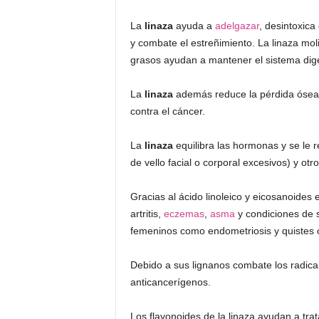
La
linaza
ayuda a
adelgazar
, desintoxica
y combate el estreñimiento. La linaza moli
grasos ayudan a mantener el sistema dige
La
linaza
además reduce la pérdida ósea,
contra el cáncer.
La
linaza
equilibra las hormonas y se le 
de vello facial o corporal excesivos) y o
Gracias al ácido linoleico y eicosanoides 
artritis,
eczemas
,
asma
y condiciones de 
femeninos como endometriosis y quistes 
Debido a sus lignanos combate los radical
anticancerígenos.
Los flavonoides de la linaza ayudan a tr