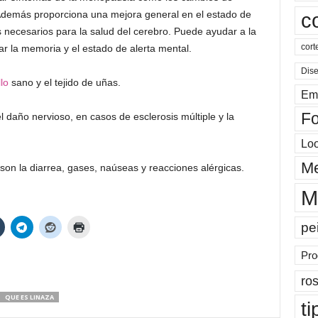
 Además proporciona una mejora general en el estado de
c
 necesarios para la salud del cerebro. Puede ayudar a la
cort
ar la memoria y el estado de alerta mental.
Dis
lo
sano y el tejido de uñas.
Em
Fo
daño nervioso, en casos de esclerosis múltiple y la
Lo
Me
son la diarrea, gases, naúseas y reacciones alérgicas.
M
pe
Pro
ros
QUE ES LINAZA
ti