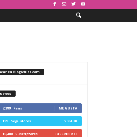
car en Blogichics.com
guenos
7,289
Fans
ME GUSTA
199
Seguidores
SEGUIR
10,400
Suscriptores
SUSCRIBIRTE