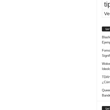
ti
Ve
Lo
Blasf
Ejem
Fomo 
Signi
Woke:
Ideol
TDAH:
¿Cómo
Queer
Band
Lo