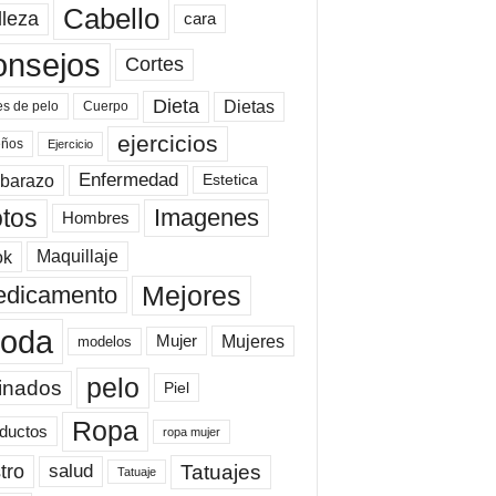
Cabello
lleza
cara
onsejos
Cortes
Dieta
Dietas
es de pelo
Cuerpo
ejercicios
eños
Ejercicio
Enfermedad
barazo
Estetica
tos
Imagenes
Hombres
ok
Maquillaje
Mejores
dicamento
oda
Mujeres
Mujer
modelos
pelo
inados
Piel
Ropa
ductos
ropa mujer
tro
Tatuajes
salud
Tatuaje