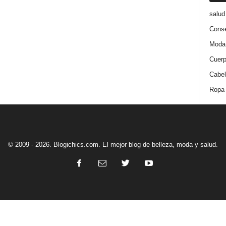
salud
Conse
Moda
Cuer
Cabel
Ropa
© 2009 - 2026. Blogichics.com. El mejor blog de belleza, moda y salud.