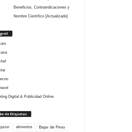
Beneficios, Contraindicaciones y
Nombre Científico [Actualizado]
groll
cars
casa
chef
star
tecno
ravel
ting Digital & Publicidad Online
be de Etiquetas
Bajar de Peso
lgazar
alimentos