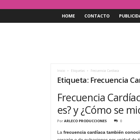
HOME
CONTACTO
PUBLICID
Inicio
Etiquetas
Frecuencia Cardiaca
Etiqueta: Frecuencia Ca
Frecuencia Cardíac
es? y ¿Cómo se mi
Por
ARLECO PRODUCCIONES
0
La
frecuencia cardíaca también conoc
corazón o de pulsaciones por unidad de t