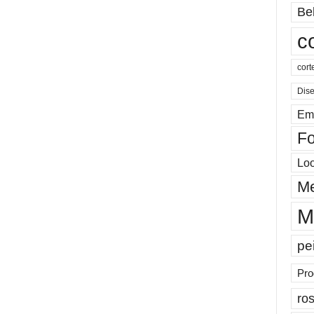
Be
c
cort
Dis
Em
Fo
Lo
Me
M
pe
Pro
ros