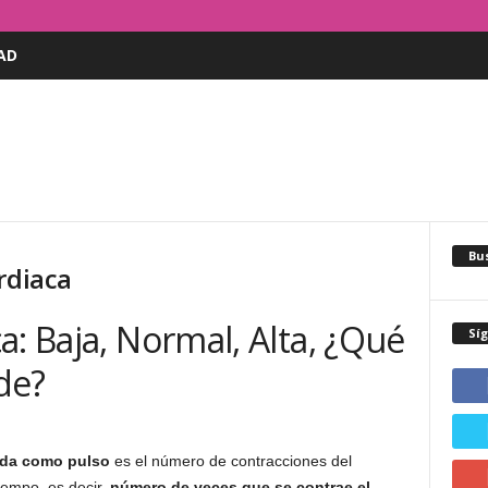
AD
Bus
rdiaca
a: Baja, Normal, Alta, ¿Qué
Sí
de?
ida como pulso
es el número de contracciones del
iempo, es decir,
número de veces que se contrae el