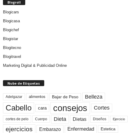
Blogroll
Blogicars
Blogicasa
Blogichef
Blogistar
Blogitecno
Blogitravel
Marketing Digital & Publicidad Online
Nube de Etiquetas
Belleza
Bajar de Peso
Adelgazar
alimentos
consejos
Cabello
Cortes
cara
Dieta
Dietas
cortes de pelo
Cuerpo
Diseños
Ejercicio
ejercicios
Enfermedad
Embarazo
Estetica