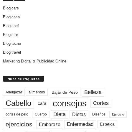
Blogicars
Blogicasa
Blogichef
Blogistar
Blogitecno
Blogitravel
Marketing Digital & Publicidad Online
Nube de Etiquetas
Belleza
Bajar de Peso
Adelgazar
alimentos
consejos
Cabello
Cortes
cara
Dieta
Dietas
cortes de pelo
Cuerpo
Diseños
Ejercicio
ejercicios
Enfermedad
Embarazo
Estetica