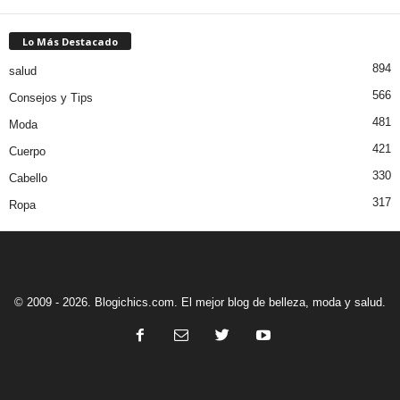
Lo Más Destacado
894
salud
566
Consejos y Tips
481
Moda
421
Cuerpo
330
Cabello
317
Ropa
© 2009 - 2026. Blogichics.com. El mejor blog de belleza, moda y salud.