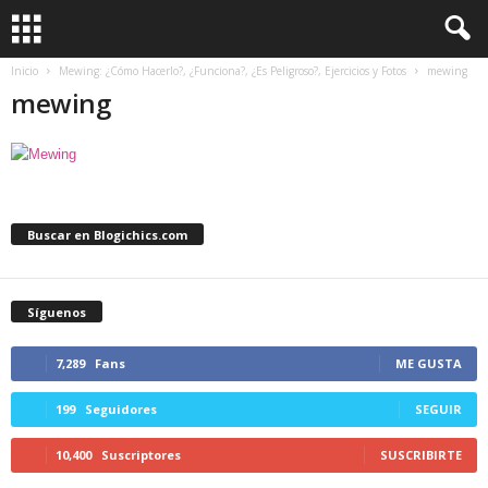
Inicio
Mewing: ¿Cómo Hacerlo?, ¿Funciona?, ¿Es Peligroso?, Ejercicios y Fotos
mewing
mewing
Buscar en Blogichics.com
Síguenos
7,289
Fans
ME GUSTA
199
Seguidores
SEGUIR
10,400
Suscriptores
SUSCRIBIRTE