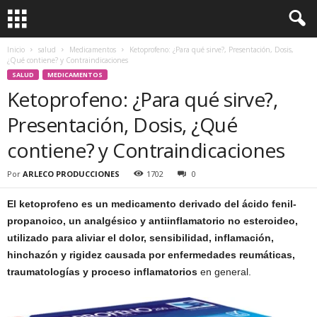
Inicio
salud
Medicamentos
Ketoprofeno: ¿Para qué sirve?, Presentación, Dosis,
¿Qué contiene? y Contraindicaciones
SALUD
MEDICAMENTOS
Ketoprofeno: ¿Para qué sirve?,
Presentación, Dosis, ¿Qué
contiene? y Contraindicaciones
Por
ARLECO PRODUCCIONES
1702
0
El ketoprofeno es un medicamento derivado del ácido fenil-
propanoico, un analgésico y antiinflamatorio no esteroideo,
utilizado para aliviar el dolor, sensibilidad, inflamación,
hinchazón y rigidez causada por enfermedades reumáticas,
traumatologías y proceso inflamatorios
en general.