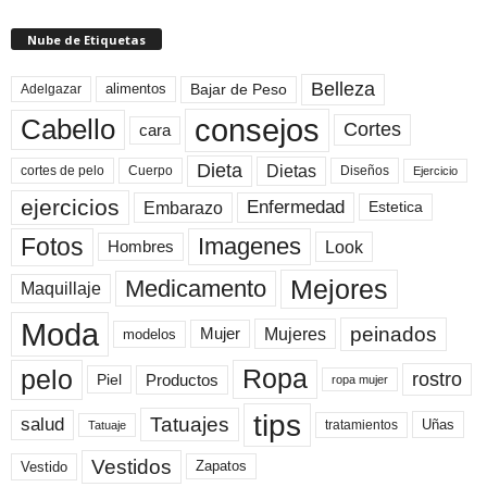
Nube de Etiquetas
Belleza
Bajar de Peso
Adelgazar
alimentos
consejos
Cabello
Cortes
cara
Dieta
Dietas
cortes de pelo
Cuerpo
Diseños
Ejercicio
ejercicios
Enfermedad
Embarazo
Estetica
Fotos
Imagenes
Look
Hombres
Mejores
Medicamento
Maquillaje
Moda
peinados
Mujeres
Mujer
modelos
pelo
Ropa
rostro
Productos
Piel
ropa mujer
tips
Tatuajes
salud
Uñas
tratamientos
Tatuaje
Vestidos
Zapatos
Vestido