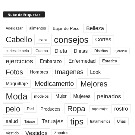
Nube de Etiquetas
Belleza
Bajar de Peso
Adelgazar
alimentos
consejos
Cabello
Cortes
cara
Dieta
Dietas
cortes de pelo
Cuerpo
Diseños
Ejercicio
ejercicios
Enfermedad
Embarazo
Estetica
Fotos
Imagenes
Look
Hombres
Mejores
Medicamento
Maquillaje
Moda
peinados
Mujeres
Mujer
modelos
pelo
Ropa
rostro
Productos
Piel
ropa mujer
tips
Tatuajes
salud
Uñas
tratamientos
Tatuaje
Vestidos
Zapatos
Vestido