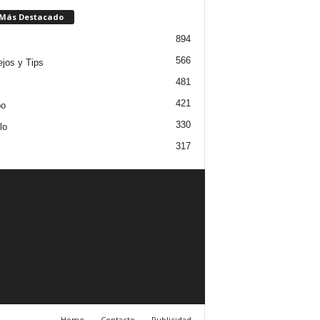
 Más Destacado
894
566
jos y Tips
481
421
po
330
lo
317
Home
Contacto
Publicidad