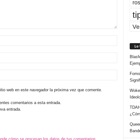
ros
ti
Ve
Lo
Blasf
Ejem
Fomo 
Signi
sitio web en este navegador la próxima vez que comente.
Woke:
Ideol
ientes comentarios a esta entrada.
TDAH:
eva entrada.
¿Cómo
Queer
Band
nde cómo se procesan los datos de tus comentarios.