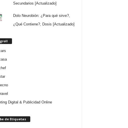
Secundarios [Actualizado]
Dolo Neurobión: ¿Para qué sirve?,
¿Qué Contiene?, Dosis [Actualizado]
groll
cars
casa
chef
star
tecno
ravel
ting Digital & Publicidad Online
be de Etiquetas