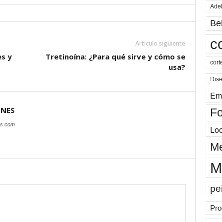
Ade
Be
c
Artículo siguiente
es y
Tretinoína: ¿Para qué sirve y cómo se
cort
usa?
Dis
Em
ONES
Fo
es.com
Lo
Me
M
pe
Pro