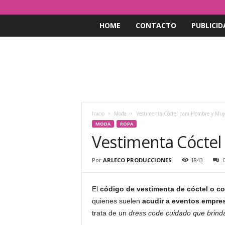
HOME
CONTACTO
PUBLICID
Inicio
Moda
Vestimenta Cóctel para Hombre y Muj
MODA
ROPA
Vestimenta Cóctel
Por
ARLECO PRODUCCIONES
1843
El
código de vestimenta de cóctel o co
quienes suelen
acudir a eventos empres
trata de un
dress code cuidado que brinda 