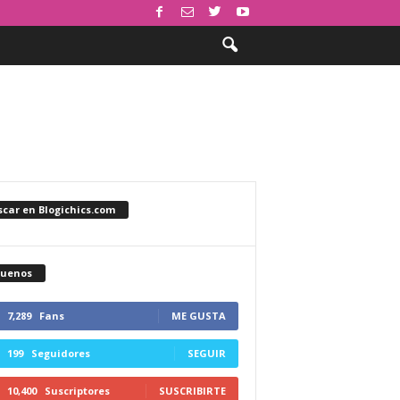
car en Blogichics.com
guenos
7,289
Fans
ME GUSTA
199
Seguidores
SEGUIR
10,400
Suscriptores
SUSCRIBIRTE