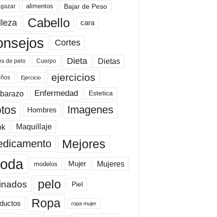
Bajar de Peso
lgazar
alimentos
Cabello
lleza
cara
onsejos
Cortes
Dieta
Dietas
es de pelo
Cuerpo
ejercicios
eños
Ejercicio
Enfermedad
barazo
Estetica
tos
Imagenes
Hombres
ok
Maquillaje
Mejores
dicamento
oda
Mujeres
Mujer
modelos
pelo
inados
Piel
Ropa
ductos
ropa mujer