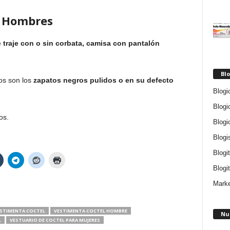
a Hombres
e
traje con o sin corbata, camisa con pantalón
Blo
os son los
zapatos negros pulidos o en su defecto
Blogi
Blogi
os.
Blogi
Blogi
Blogi
Blogit
Marke
STIMENTA COCTEL
VESTIMENTA COCTEL HOMBRE
Nu
L
VESTUARIO DE COCTEL PARA MUJERES