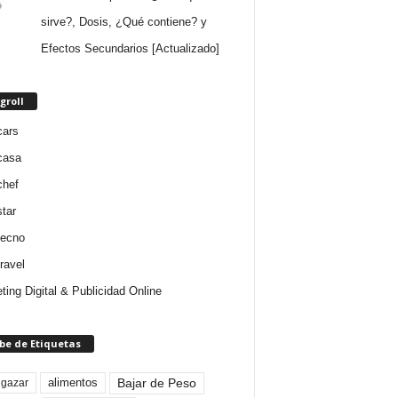
sirve?, Dosis, ¿Qué contiene? y
Efectos Secundarios [Actualizado]
groll
cars
casa
chef
star
tecno
ravel
ting Digital & Publicidad Online
be de Etiquetas
Bajar de Peso
lgazar
alimentos