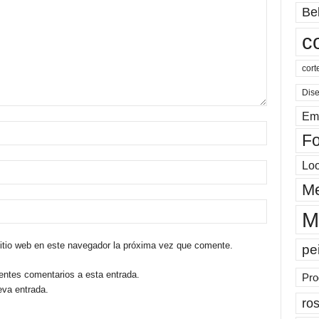
Be
c
cort
Dis
Em
Fo
Lo
Me
M
sitio web en este navegador la próxima vez que comente.
pe
ientes comentarios a esta entrada.
Pro
eva entrada.
ros