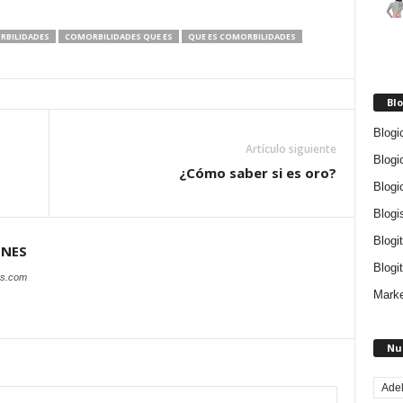
BILIDADES
COMORBILIDADES QUE ES
QUE ES COMORBILIDADES
Blo
Blogi
Artículo siguiente
Blogi
¿Cómo saber si es oro?
Blogi
Blogi
Blogi
ONES
Blogit
es.com
Marke
Nu
Ade