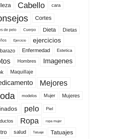
Cabello
lleza
cara
onsejos
Cortes
Dieta
Dietas
es de pelo
Cuerpo
ejercicios
eños
Ejercicio
Enfermedad
barazo
Estetica
tos
Imagenes
Hombres
ok
Maquillaje
Mejores
dicamento
oda
Mujeres
Mujer
modelos
pelo
inados
Piel
Ropa
ductos
ropa mujer
tro
Tatuajes
salud
Tatuaje