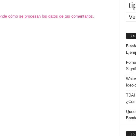
ti
Ve
nde cómo se procesan los datos de tus comentarios.
Lo
Blasf
Ejem
Fomo 
Signi
Woke:
Ideol
TDAH:
¿Cómo
Queer
Band
Lo