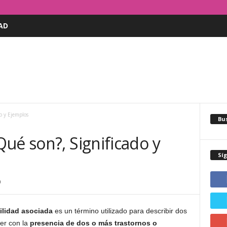
AD
o y Ejemplos
Bus
ué son?, Significado y
Sí
0
ilidad asociada
es un término utilizado para describir dos
ver con la
presencia de dos o más trastornos o