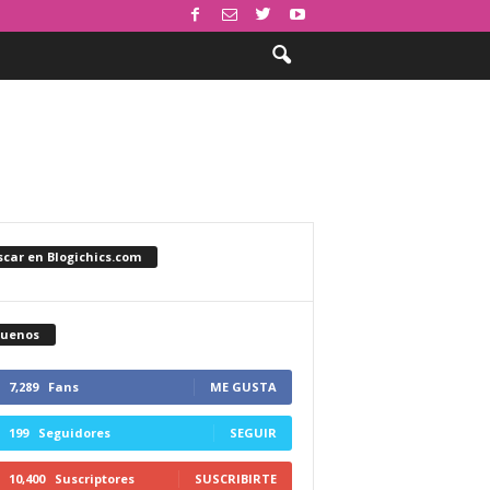
car en Blogichics.com
guenos
7,289
Fans
ME GUSTA
199
Seguidores
SEGUIR
10,400
Suscriptores
SUSCRIBIRTE