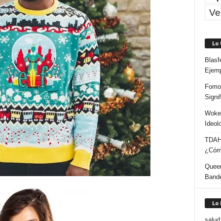
Ve
Lo
Blasf
Ejem
Fomo 
Signi
Woke:
Ideol
TDAH:
¿Cómo
Queer
Band
Lo
salud