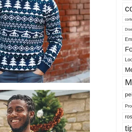
c
cort
Dis
Em
Fo
Lo
Me
M
pe
Pro
ros
ti