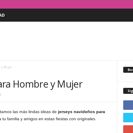
AD
 y Mujer
Bus
ara Hombre y Mujer
Sí
0
ntamos las más lindas ideas de
jerseys navideños para
 tu familia y amigos en estas fiestas con originales