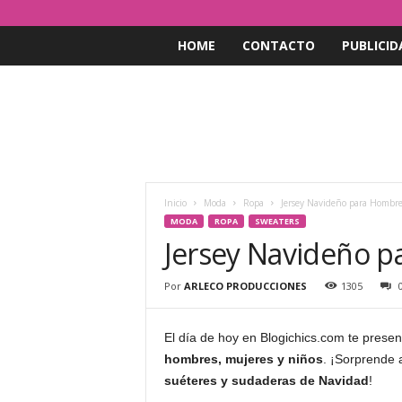
HOME
CONTACTO
PUBLICID
Inicio
Moda
Ropa
Jersey Navideño para Hombre
MODA
ROPA
SWEATERS
Jersey Navideño p
Por
ARLECO PRODUCCIONES
1305
El día de hoy en Blogichics.com te prese
hombres, mujeres y niños
. ¡Sorprende a
suéteres y sudaderas de Navidad
!