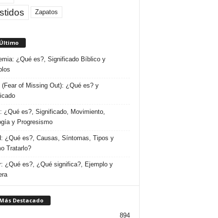
stidos
Zapatos
 Último
emia: ¿Qué es?, Significado Bíblico y
plos
(Fear of Missing Out): ¿Qué es? y
ficado
 ¿Qué es?, Significado, Movimiento,
ogía y Progresismo
 ¿Qué es?, Causas, Síntomas, Tipos y
 Tratarlo?
: ¿Qué es?, ¿Qué significa?, Ejemplo y
era
 Más Destacado
894