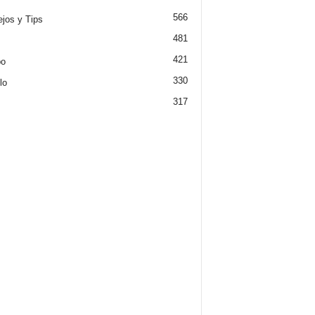
566
jos y Tips
481
421
po
330
lo
317