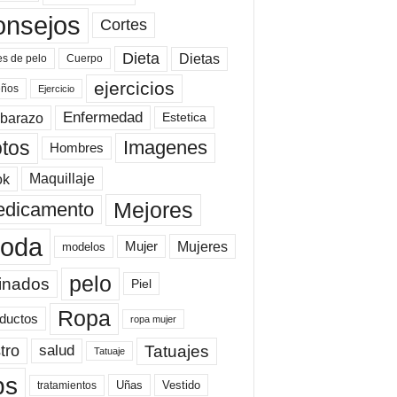
onsejos
Cortes
Dieta
Dietas
es de pelo
Cuerpo
ejercicios
eños
Ejercicio
Enfermedad
barazo
Estetica
tos
Imagenes
Hombres
ok
Maquillaje
Mejores
dicamento
oda
Mujeres
Mujer
modelos
pelo
inados
Piel
Ropa
ductos
ropa mujer
tro
Tatuajes
salud
Tatuaje
ps
Uñas
Vestido
tratamientos