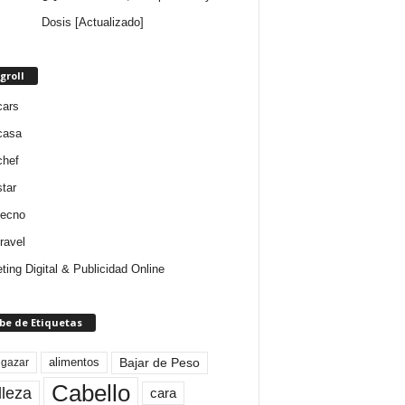
Dosis [Actualizado]
groll
cars
casa
chef
star
tecno
ravel
ting Digital & Publicidad Online
be de Etiquetas
Bajar de Peso
lgazar
alimentos
Cabello
lleza
cara