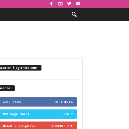
car en Blogichics.com
guenos
7,289
Fans
ME GUSTA
199
Seguidores
SEGUIR
10,400
Suscriptores
SUSCRIBIRTE