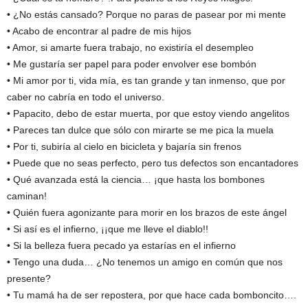
• ¿No estás cansado? Porque no paras de pasear por mi mente
• Acabo de encontrar al padre de mis hijos
• Amor, si amarte fuera trabajo, no existiría el desempleo
• Me gustaría ser papel para poder envolver ese bombón
• Mi amor por ti, vida mía, es tan grande y tan inmenso, que por
caber no cabría en todo el universo.
• Papacito, debo de estar muerta, por que estoy viendo angelitos
• Pareces tan dulce que sólo con mirarte se me pica la muela
• Por ti, subiría al cielo en bicicleta y bajaría sin frenos
• Puede que no seas perfecto, pero tus defectos son encantadores
• Qué avanzada está la ciencia… ¡que hasta los bombones
caminan!
• Quién fuera agonizante para morir en los brazos de este ángel
• Si así es el infierno, ¡¡que me lleve el diablo!!
• Si la belleza fuera pecado ya estarías en el infierno
• Tengo una duda… ¿No tenemos un amigo en común que nos
presente?
• Tu mamá ha de ser repostera, por que hace cada bomboncito….