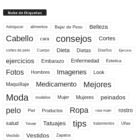
Nube de Etiquetas
Belleza
Bajar de Peso
Adelgazar
alimentos
consejos
Cabello
Cortes
cara
Dieta
Dietas
cortes de pelo
Cuerpo
Diseños
Ejercicio
ejercicios
Enfermedad
Embarazo
Estetica
Fotos
Imagenes
Look
Hombres
Mejores
Medicamento
Maquillaje
Moda
peinados
Mujeres
Mujer
modelos
pelo
Ropa
rostro
Productos
Piel
ropa mujer
tips
Tatuajes
salud
Uñas
tratamientos
Tatuaje
Vestidos
Zapatos
Vestido