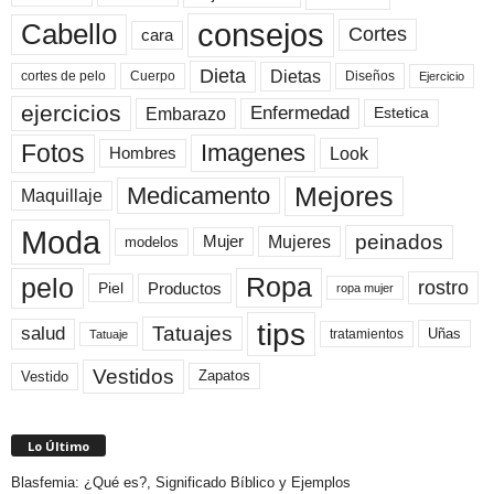
consejos
Cabello
Cortes
cara
Dieta
Dietas
cortes de pelo
Cuerpo
Diseños
Ejercicio
ejercicios
Enfermedad
Embarazo
Estetica
Fotos
Imagenes
Look
Hombres
Mejores
Medicamento
Maquillaje
Moda
peinados
Mujeres
Mujer
modelos
pelo
Ropa
rostro
Productos
Piel
ropa mujer
tips
Tatuajes
salud
Uñas
tratamientos
Tatuaje
Vestidos
Zapatos
Vestido
Lo Último
Blasfemia: ¿Qué es?, Significado Bíblico y Ejemplos