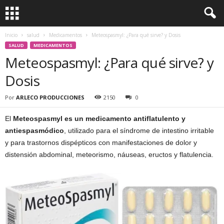
Inicio
salud
Medicamentos
Meteospasmyl: ¿Para qué sirve? y Dosis
SALUD
MEDICAMENTOS
Meteospasmyl: ¿Para qué sirve? y
Dosis
Por
ARLECO PRODUCCIONES
2150
0
El
Meteospasmyl es un medicamento antiflatulento y
antiespasmódico
, utilizado para el síndrome de intestino irritable
y para trastornos dispépticos con manifestaciones de dolor y
distensión abdominal, meteorismo, náuseas, eructos y flatulencia.