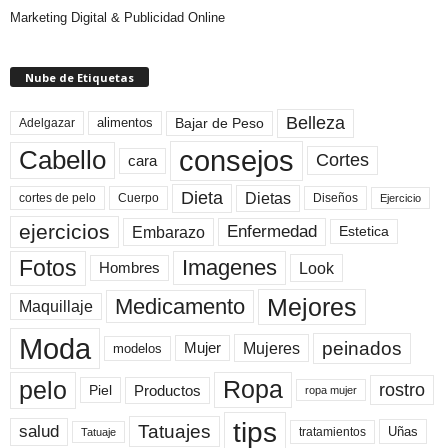
Marketing Digital & Publicidad Online
Nube de Etiquetas
Belleza
Bajar de Peso
Adelgazar
alimentos
consejos
Cabello
Cortes
cara
Dieta
Dietas
cortes de pelo
Cuerpo
Diseños
Ejercicio
ejercicios
Enfermedad
Embarazo
Estetica
Fotos
Imagenes
Look
Hombres
Mejores
Medicamento
Maquillaje
Moda
peinados
Mujeres
Mujer
modelos
pelo
Ropa
rostro
Productos
Piel
ropa mujer
tips
Tatuajes
salud
Uñas
tratamientos
Tatuaje