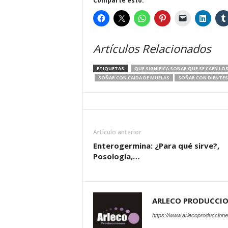
Comparte esto:
Artículos Relacionados
ETIQUETAS
QUE SIGNIFICA SONAR QUE SE CAEN LO
SOÑAR CON CAIDA DE MUELAS
SOÑAR CON DIENTES
Artículo anterior
Enterogermina: ¿Para qué sirve?,
Posología,…
ARLECO PRODUCCI
https://www.arlecoproduccion