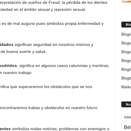
erpretación de sueños de Freud, la pérdida de los dientes
nsiedad en el ámbito sexual y represión sexual.
 es de mal augurio pues simboliza propia enfermedad y
Blo
Blogi
Blogi
uidados
significan seguridad en nosotros mismos y
 de buena suerte y salud.
Blogi
Blogi
 podridos
, significa en algunos casos calumnias y mentiras,
Blogi
 nuestro trabajo.
Blogit
nifica que superaremos los obstáculos que se nos
Marke
Nu
 encontraremos trabas y obstáculos en nuestro futuro
Ade
Be
ientes
simboliza malas noticias, problemas con enemigos o