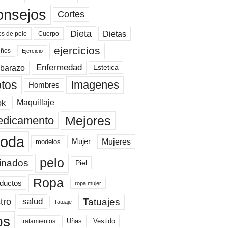
onsejos
Cortes
Dieta
Dietas
es de pelo
Cuerpo
ejercicios
eños
Ejercicio
Enfermedad
barazo
Estetica
tos
Imagenes
Hombres
ok
Maquillaje
Mejores
dicamento
oda
Mujeres
Mujer
modelos
pelo
inados
Piel
Ropa
ductos
ropa mujer
tro
Tatuajes
salud
Tatuaje
ps
Uñas
Vestido
tratamientos