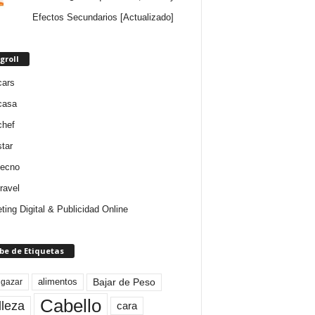
Efectos Secundarios [Actualizado]
groll
cars
casa
chef
star
tecno
ravel
ting Digital & Publicidad Online
be de Etiquetas
Bajar de Peso
lgazar
alimentos
Cabello
lleza
cara