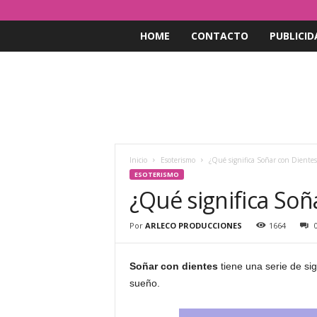
HOME
CONTACTO
PUBLICID
Inicio
Esoterismo
¿Qué significa Soñar con Dientes
ESOTERISMO
¿Qué significa Soñ
Por
ARLECO PRODUCCIONES
1664
Soñar con dientes
tiene una serie de sig
sueño.