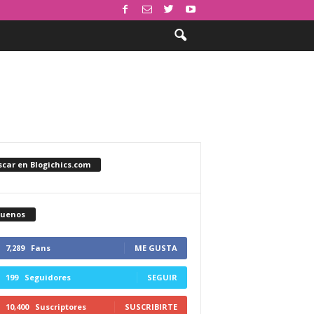
car en Blogichics.com
guenos
7,289
Fans
ME GUSTA
199
Seguidores
SEGUIR
10,400
Suscriptores
SUSCRIBIRTE