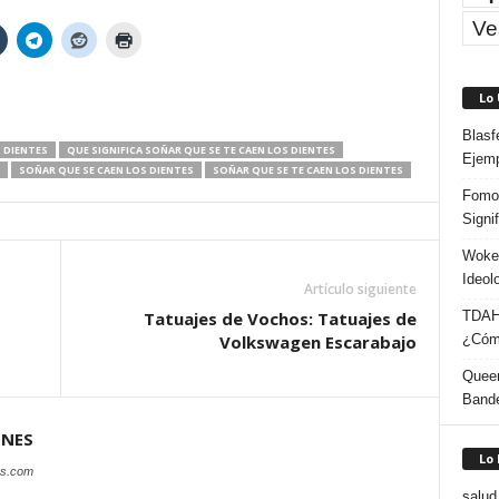
Ve
Lo
Blasf
S DIENTES
QUE SIGNIFICA SOÑAR QUE SE TE CAEN LOS DIENTES
Ejem
SOÑAR QUE SE CAEN LOS DIENTES
SOÑAR QUE SE TE CAEN LOS DIENTES
Fomo 
Signi
Woke:
Ideol
Artículo siguiente
TDAH:
Tatuajes de Vochos: Tatuajes de
¿Cómo
Volkswagen Escarabajo
Queer
Band
ONES
Lo
es.com
salud