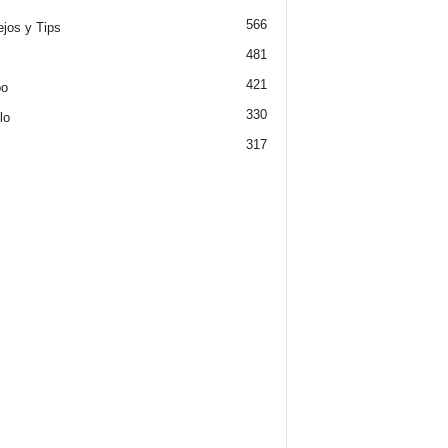
566
jos y Tips
481
421
po
330
lo
317