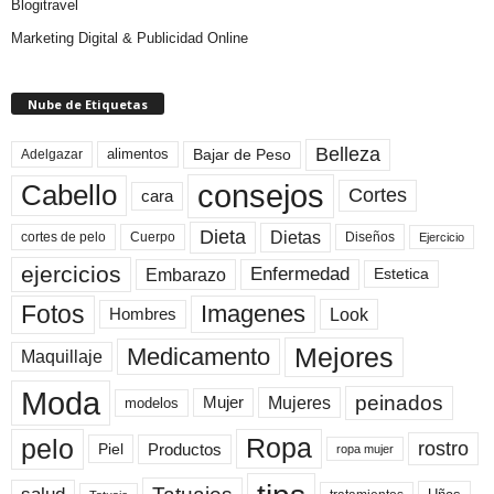
Blogitravel
Marketing Digital & Publicidad Online
Nube de Etiquetas
Belleza
Bajar de Peso
Adelgazar
alimentos
consejos
Cabello
Cortes
cara
Dieta
Dietas
cortes de pelo
Cuerpo
Diseños
Ejercicio
ejercicios
Enfermedad
Embarazo
Estetica
Fotos
Imagenes
Look
Hombres
Mejores
Medicamento
Maquillaje
Moda
peinados
Mujeres
Mujer
modelos
pelo
Ropa
rostro
Productos
Piel
ropa mujer