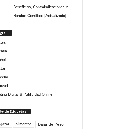
Beneficios, Contraindicaciones y
Nombre Científico [Actualizado]
groll
cars
casa
chef
star
tecno
ravel
ting Digital & Publicidad Online
be de Etiquetas
Bajar de Peso
lgazar
alimentos