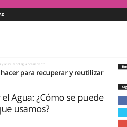
AD
y reutilizar el agua del ambiente
Bus
acer para recuperar y reutilizar
Sí
r el Agua: ¿Cómo se puede
 que usamos?