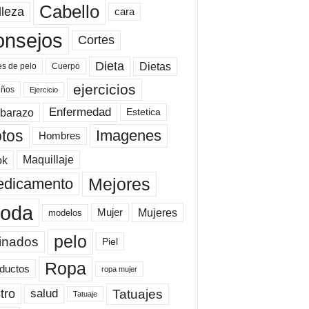
Cabello
lleza
cara
onsejos
Cortes
Dieta
Dietas
es de pelo
Cuerpo
ejercicios
eños
Ejercicio
Enfermedad
barazo
Estetica
tos
Imagenes
Hombres
ok
Maquillaje
Mejores
dicamento
oda
Mujeres
Mujer
modelos
pelo
inados
Piel
Ropa
ductos
ropa mujer
tro
Tatuajes
salud
Tatuaje