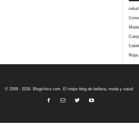
salud
Conse
Moda
Cuer
Cabel
Ropa
© 2009 - 2026. Blogichics.com. El mejor blog de belleza, moda y salud.