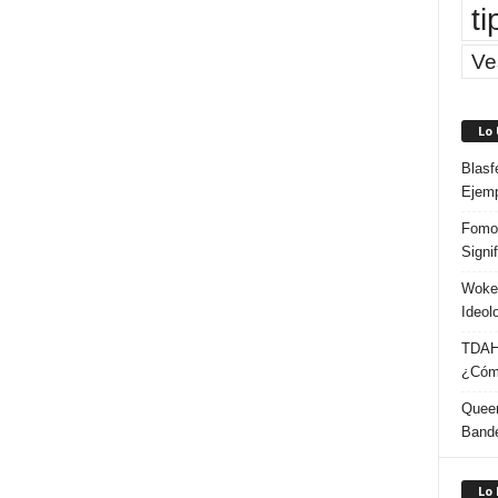
ti
Ve
Lo
Blasf
Ejem
Fomo 
Signi
Woke:
Ideol
TDAH:
¿Cómo
Queer
Band
Lo