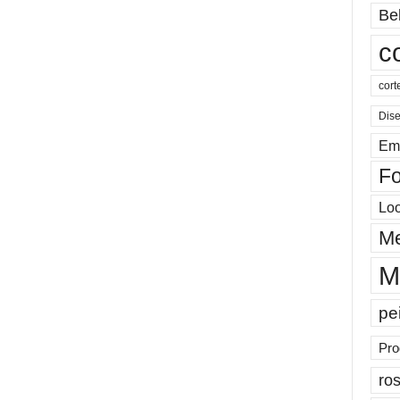
Be
c
cort
Dis
Em
Fo
Lo
Me
M
pe
Pro
ros