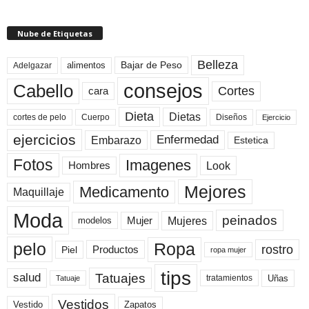
Nube de Etiquetas
Belleza
Bajar de Peso
Adelgazar
alimentos
consejos
Cabello
Cortes
cara
Dieta
Dietas
cortes de pelo
Cuerpo
Diseños
Ejercicio
ejercicios
Enfermedad
Embarazo
Estetica
Fotos
Imagenes
Look
Hombres
Mejores
Medicamento
Maquillaje
Moda
peinados
Mujeres
Mujer
modelos
pelo
Ropa
rostro
Productos
Piel
ropa mujer
tips
Tatuajes
salud
Uñas
tratamientos
Tatuaje
Vestidos
Zapatos
Vestido