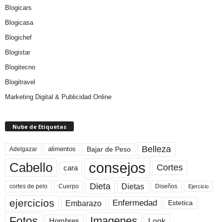
Blogicars
Blogicasa
Blogichef
Blogistar
Blogitecno
Blogitravel
Marketing Digital & Publicidad Online
Nube de Etiquetas
Belleza
Bajar de Peso
Adelgazar
alimentos
consejos
Cabello
Cortes
cara
Dieta
Dietas
cortes de pelo
Cuerpo
Diseños
Ejercicio
ejercicios
Enfermedad
Embarazo
Estetica
Fotos
Imagenes
Look
Hombres