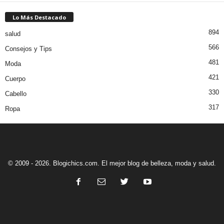
Lo Más Destacado
894
salud
566
Consejos y Tips
481
Moda
421
Cuerpo
330
Cabello
317
Ropa
© 2009 - 2026. Blogichics.com. El mejor blog de belleza, moda y salud.