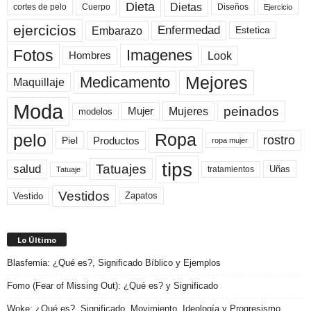
Dieta
Dietas
cortes de pelo
Cuerpo
Diseños
Ejercicio
ejercicios
Enfermedad
Embarazo
Estetica
Fotos
Imagenes
Look
Hombres
Mejores
Medicamento
Maquillaje
Moda
peinados
Mujeres
Mujer
modelos
pelo
Ropa
rostro
Productos
Piel
ropa mujer
tips
Tatuajes
salud
Uñas
tratamientos
Tatuaje
Vestidos
Zapatos
Vestido
Lo Último
Blasfemia: ¿Qué es?, Significado Bíblico y Ejemplos
Fomo (Fear of Missing Out): ¿Qué es? y Significado
Woke: ¿Qué es?, Significado, Movimiento, Ideología y Progresismo