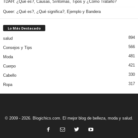
TDAH: ¿Qué es?, Causas, Síntomas, Tipos y ¿Cómo Tratarlo?
Queer: ¿Qué es?, ¿Qué significa?, Ejemplo y Bandera
Lo Más Destacado
894
salud
566
Consejos y Tips
481
Moda
421
Cuerpo
330
Cabello
317
Ropa
© 2009 - 2026. Blogichics.com. El mejor blog de belleza, moda y salud.