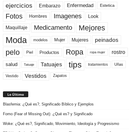
ejercicios
Enfermedad
Embarazo
Estetica
Fotos
Imagenes
Look
Hombres
Mejores
Medicamento
Maquillaje
Moda
peinados
Mujeres
Mujer
modelos
pelo
Ropa
rostro
Productos
Piel
ropa mujer
tips
Tatuajes
salud
Uñas
tratamientos
Tatuaje
Vestidos
Zapatos
Vestido
Lo Último
Blasfemia: ¿Qué es?, Significado Bíblico y Ejemplos
Fomo (Fear of Missing Out): ¿Qué es? y Significado
Woke: ¿Qué es?, Significado, Movimiento, Ideología y Progresismo