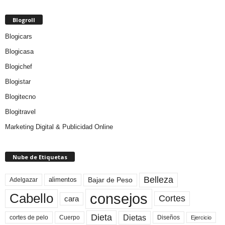
Blogroll
Blogicars
Blogicasa
Blogichef
Blogistar
Blogitecno
Blogitravel
Marketing Digital & Publicidad Online
Nube de Etiquetas
Belleza
Bajar de Peso
Adelgazar
alimentos
consejos
Cabello
Cortes
cara
Dieta
Dietas
cortes de pelo
Cuerpo
Diseños
Ejercicio