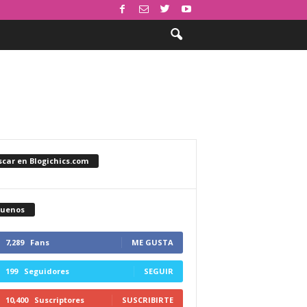
car en Blogichics.com
guenos
7,289
Fans
ME GUSTA
199
Seguidores
SEGUIR
10,400
Suscriptores
SUSCRIBIRTE