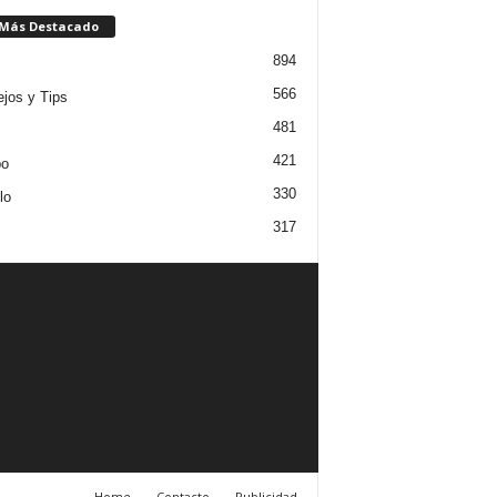
 Más Destacado
894
566
jos y Tips
481
421
po
330
lo
317
Home
Contacto
Publicidad