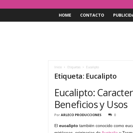
HOME
CONTACTO
PUBLICID
Inicio
Etiquetas
Eucalipto
Etiqueta: Eucalipto
Eucalipto: Caracter
Beneficios y Usos
Por
ARLECO PRODUCCIONES
0
El
eucalipto
también conocido como eucali
mirtáceas, originarias de
Australia
y Tasma