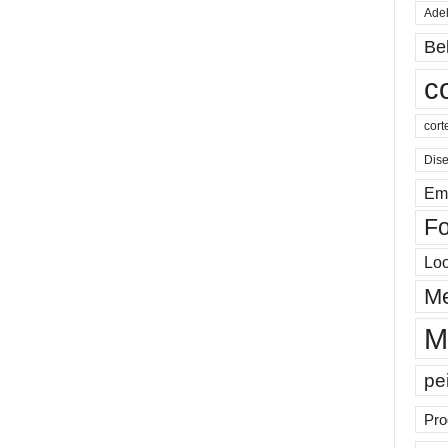
Ade
Be
c
cort
Dis
Em
Fo
Lo
Me
M
pe
Pro