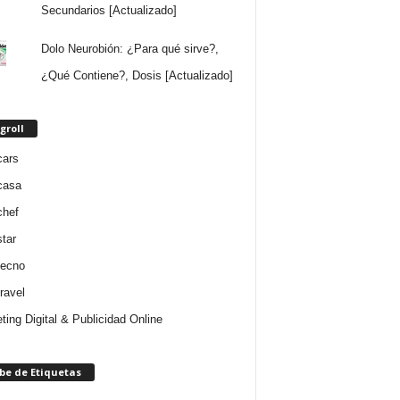
Secundarios [Actualizado]
Dolo Neurobión: ¿Para qué sirve?,
¿Qué Contiene?, Dosis [Actualizado]
groll
cars
casa
chef
star
tecno
ravel
ting Digital & Publicidad Online
be de Etiquetas