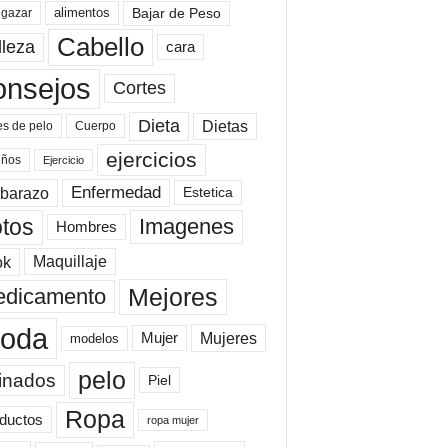
Bajar de Peso
lgazar
alimentos
Cabello
lleza
cara
onsejos
Cortes
Dieta
Dietas
es de pelo
Cuerpo
ejercicios
eños
Ejercicio
Enfermedad
barazo
Estetica
tos
Imagenes
Hombres
ok
Maquillaje
Mejores
dicamento
oda
Mujeres
Mujer
modelos
pelo
inados
Piel
Ropa
ductos
ropa mujer