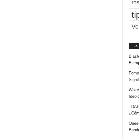
ros
ti
Ve
Lo
Blasf
Ejem
Fomo 
Signi
Woke:
Ideol
TDAH:
¿Cómo
Queer
Band