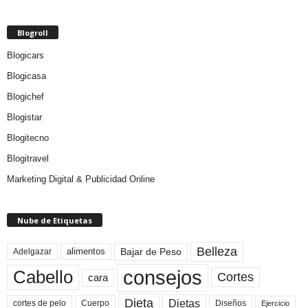
Blogroll
Blogicars
Blogicasa
Blogichef
Blogistar
Blogitecno
Blogitravel
Marketing Digital & Publicidad Online
Nube de Etiquetas
Belleza
Bajar de Peso
Adelgazar
alimentos
consejos
Cabello
Cortes
cara
Dieta
Dietas
cortes de pelo
Cuerpo
Diseños
Ejercicio