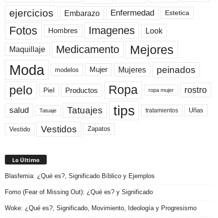
ejercicios
Enfermedad
Embarazo
Estetica
Fotos
Imagenes
Look
Hombres
Mejores
Medicamento
Maquillaje
Moda
peinados
Mujeres
Mujer
modelos
pelo
Ropa
rostro
Productos
Piel
ropa mujer
tips
Tatuajes
salud
Uñas
tratamientos
Tatuaje
Vestidos
Zapatos
Vestido
Lo Último
Blasfemia: ¿Qué es?, Significado Bíblico y Ejemplos
Fomo (Fear of Missing Out): ¿Qué es? y Significado
Woke: ¿Qué es?, Significado, Movimiento, Ideología y Progresismo