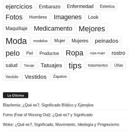
ejercicios
Enfermedad
Embarazo
Estetica
Fotos
Imagenes
Look
Hombres
Mejores
Medicamento
Maquillaje
Moda
peinados
Mujeres
Mujer
modelos
pelo
Ropa
rostro
Productos
Piel
ropa mujer
tips
Tatuajes
salud
Uñas
tratamientos
Tatuaje
Vestidos
Zapatos
Vestido
Lo Último
Blasfemia: ¿Qué es?, Significado Bíblico y Ejemplos
Fomo (Fear of Missing Out): ¿Qué es? y Significado
Woke: ¿Qué es?, Significado, Movimiento, Ideología y Progresismo