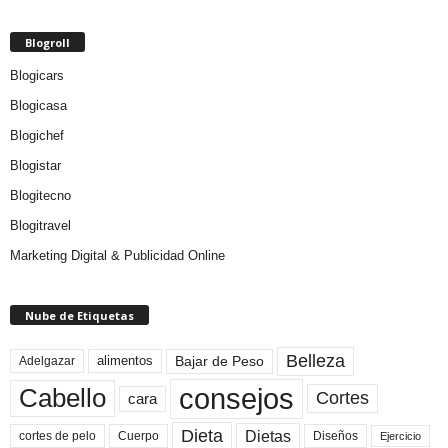
Blogroll
Blogicars
Blogicasa
Blogichef
Blogistar
Blogitecno
Blogitravel
Marketing Digital & Publicidad Online
Nube de Etiquetas
Belleza
Bajar de Peso
Adelgazar
alimentos
consejos
Cabello
Cortes
cara
Dieta
Dietas
cortes de pelo
Cuerpo
Diseños
Ejercicio