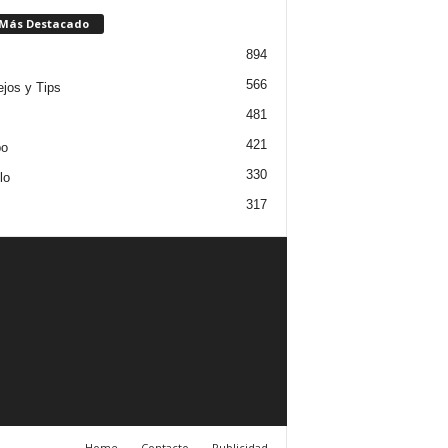
 Más Destacado
894
566
jos y Tips
481
421
po
330
lo
317
Home
Contacto
Publicidad