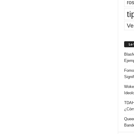
ros
ti
Ve
Lo
Blasf
Ejem
Fomo 
Signi
Woke:
Ideol
TDAH:
¿Cómo
Queer
Band