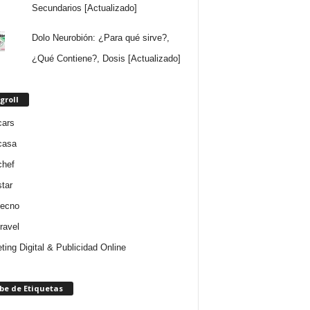
Secundarios [Actualizado]
Dolo Neurobión: ¿Para qué sirve?,
¿Qué Contiene?, Dosis [Actualizado]
groll
cars
casa
chef
star
tecno
ravel
ting Digital & Publicidad Online
be de Etiquetas