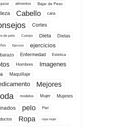
Bajar de Peso
lgazar
alimentos
Cabello
lleza
cara
onsejos
Cortes
Dieta
Dietas
es de pelo
Cuerpo
ejercicios
eños
Ejercicio
Enfermedad
barazo
Estetica
tos
Imagenes
Hombres
ok
Maquillaje
Mejores
dicamento
oda
Mujeres
Mujer
modelos
pelo
inados
Piel
Ropa
ductos
ropa mujer