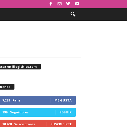
car en Blogichics.com
guenos
7,289
Fans
ME GUSTA
199
Seguidores
SEGUIR
10,400
Suscriptores
SUSCRIBIRTE