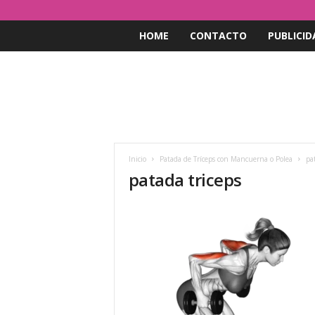
HOME
CONTACTO
PUBLICID
Inicio
Patada de Tríceps con Mancuerna o Polea
pa
patada triceps