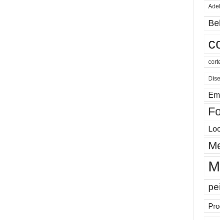
Ade
Be
c
cort
Dis
Em
Fo
Lo
Me
M
pe
Pro