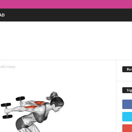
AD
tada triceps
Bus
Sí