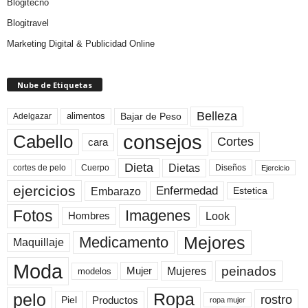
Blogitecno
Blogitravel
Marketing Digital & Publicidad Online
Nube de Etiquetas
Belleza
Bajar de Peso
Adelgazar
alimentos
consejos
Cabello
Cortes
cara
Dieta
Dietas
cortes de pelo
Cuerpo
Diseños
Ejercicio
ejercicios
Enfermedad
Embarazo
Estetica
Fotos
Imagenes
Look
Hombres
Mejores
Medicamento
Maquillaje
Moda
peinados
Mujeres
Mujer
modelos
pelo
Ropa
rostro
Productos
Piel
ropa mujer