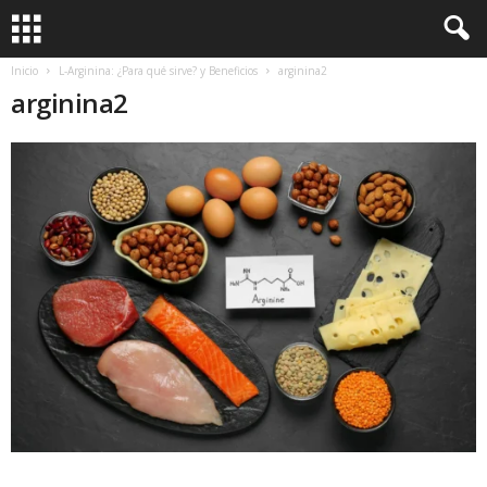
Inicio
L-Arginina: ¿Para qué sirve? y Beneficios
arginina2
arginina2