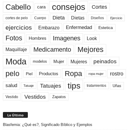
consejos
Cabello
Cortes
cara
Dieta
Dietas
cortes de pelo
Cuerpo
Diseños
Ejercicio
ejercicios
Enfermedad
Embarazo
Estetica
Fotos
Imagenes
Look
Hombres
Mejores
Medicamento
Maquillaje
Moda
peinados
Mujeres
Mujer
modelos
pelo
Ropa
rostro
Productos
Piel
ropa mujer
tips
Tatuajes
salud
Uñas
tratamientos
Tatuaje
Vestidos
Zapatos
Vestido
Lo Último
Blasfemia: ¿Qué es?, Significado Bíblico y Ejemplos