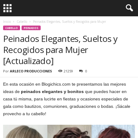
Inicio
Cabello
Peinados Elegantes, Sueltos y Recogidos para Mujer
CABELLO
PEINADOS
Peinados Elegantes, Sueltos y
Recogidos para Mujer
[Actualizado]
Por
ARLECO PRODUCCIONES
21259
0
En esta ocasión en Blogichics.com te presentamos las mejores
ideas de
peinados elegantes y bonitos
que puedes hacer en
casa tú misma, para lucirte en fiestas y ocasiones especiales de
gala como bautizos, comuniones, graduaciones o bodas. ¡Sácale
provecho a tu cabello!