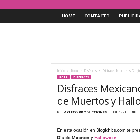
HOME
CONTACTO
PUBLICID
Inicio
Ropa
Disfraces
Disfraces Mexicanos Origi
ROPA
DISFRACES
Disfraces Mexicano
de Muertos y Hal
Por
ARLECO PRODUCCIONES
1871
En esta ocasión en Blogichics.com te pr
Día de Muertos y
Halloween
.