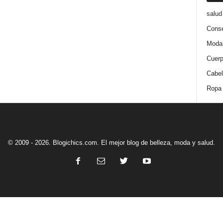
salud
Conse
Moda
Cuer
Cabel
Ropa
© 2009 - 2026. Blogichics.com. El mejor blog de belleza, moda y salud.