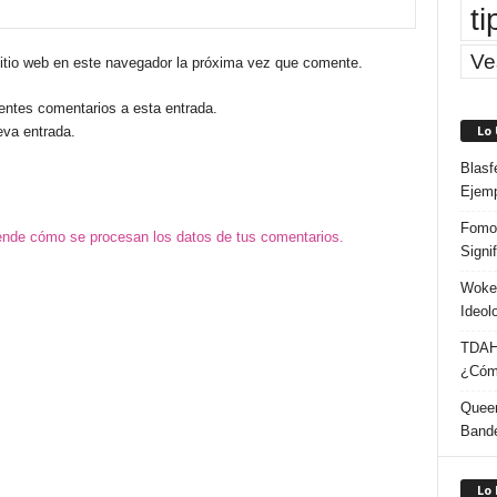
ti
Ve
sitio web en este navegador la próxima vez que comente.
ientes comentarios a esta entrada.
Lo
eva entrada.
Blasf
Ejem
Fomo 
nde cómo se procesan los datos de tus comentarios.
Signi
Woke:
Ideol
TDAH:
¿Cómo
Queer
Band
Lo