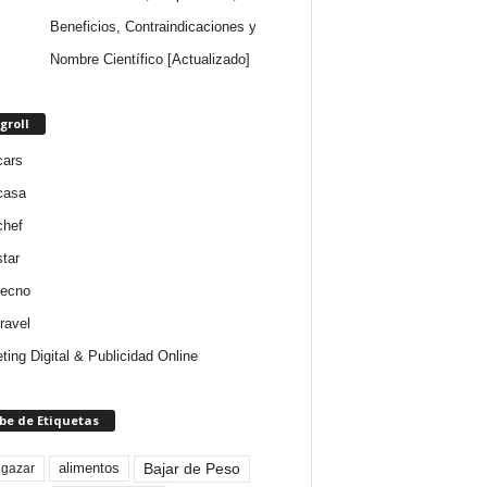
Beneficios, Contraindicaciones y
Nombre Científico [Actualizado]
groll
cars
casa
chef
star
tecno
ravel
ting Digital & Publicidad Online
be de Etiquetas
Bajar de Peso
lgazar
alimentos