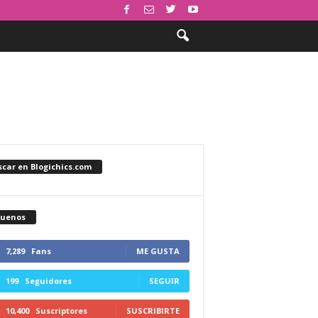
car en Blogichics.com
guenos
7,289
Fans
ME GUSTA
199
Seguidores
SEGUIR
10,400
Suscriptores
SUSCRIBIRTE