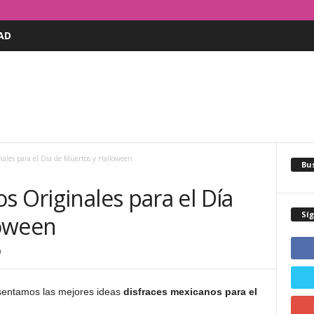
AD
nales para el Día de Muertos y Halloween
Bus
s Originales para el Día
Sí
loween
0
esentamos las mejores ideas
disfraces mexicanos para el