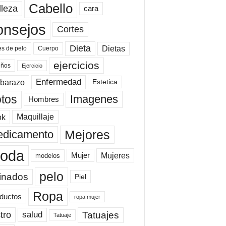
Cabello
lleza
cara
onsejos
Cortes
Dieta
Dietas
es de pelo
Cuerpo
ejercicios
eños
Ejercicio
Enfermedad
barazo
Estetica
tos
Imagenes
Hombres
ok
Maquillaje
Mejores
dicamento
oda
Mujeres
Mujer
modelos
pelo
inados
Piel
Ropa
ductos
ropa mujer
tro
Tatuajes
salud
Tatuaje