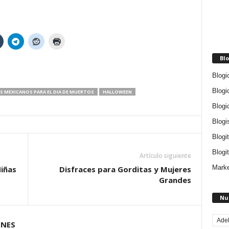
Blo
Blogi
Blogi
S MEXICANOS PARA EL DIA DE MUERTOS
HALLOWEEN
Blogi
Blogi
Blogi
Blogit
Artículo siguiente
Marke
Niñas
Disfraces para Gorditas y Mujeres
Grandes
Nu
Ade
ONES