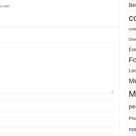
Be
es.com
c
cort
Dis
Em
Fo
Lo
Me
M
pe
Pro
ros