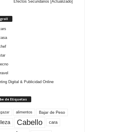
Efectos Secundarios [Actualizado]
groll
cars
casa
chef
star
tecno
ravel
ting Digital & Publicidad Online
be de Etiquetas
Bajar de Peso
lgazar
alimentos
Cabello
lleza
cara