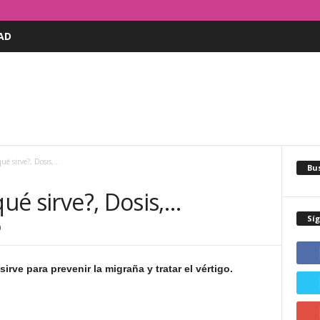
AD
qué sirve?, Dosis,…
Bus
qué sirve?, Dosis,…
Sí
0
rve para prevenir la migraña y tratar el vértigo.