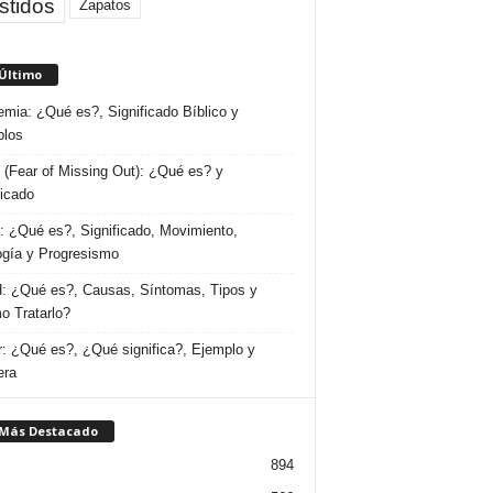
stidos
Zapatos
 Último
emia: ¿Qué es?, Significado Bíblico y
plos
(Fear of Missing Out): ¿Qué es? y
ficado
 ¿Qué es?, Significado, Movimiento,
ogía y Progresismo
 ¿Qué es?, Causas, Síntomas, Tipos y
 Tratarlo?
: ¿Qué es?, ¿Qué significa?, Ejemplo y
era
 Más Destacado
894