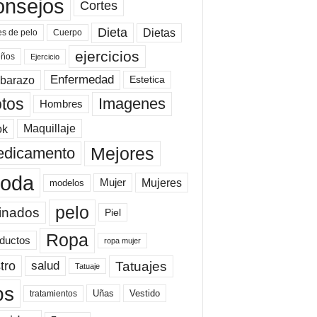
onsejos
Cortes
Dieta
Dietas
es de pelo
Cuerpo
ejercicios
eños
Ejercicio
Enfermedad
barazo
Estetica
tos
Imagenes
Hombres
ok
Maquillaje
Mejores
dicamento
oda
Mujeres
Mujer
modelos
pelo
inados
Piel
Ropa
ductos
ropa mujer
tro
Tatuajes
salud
Tatuaje
ps
Uñas
Vestido
tratamientos