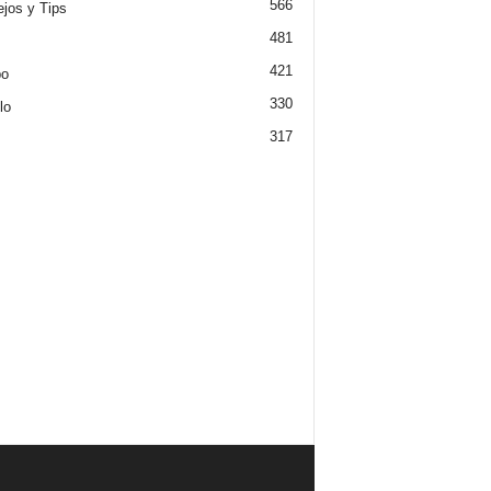
566
jos y Tips
481
421
po
330
lo
317