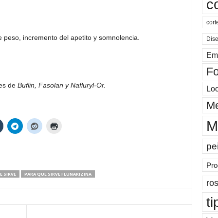
c
cort
 peso, incremento del apetito y somnolencia.
Dis
Em
Fo
res de
Buflin, Fasolan y Nafluryl-Or.
Lo
Me
M
pe
Pro
E SIRVE
PARA QUE SIRVE FLUNARIZINA
ros
ti