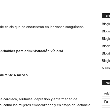
Blo
Blogi
de calcio que se encuentran en los vasos sanguíneos.
Blogi
Blogi
Blogi
primidos para administración vía oral
.
Blogi
Blogit
Marke
 durante 6 meses
.
Nu
Ade
ia cardíaca, arritmias, depresión y enfermedad de
Be
sí como las mujeres embarazadas y en etapa de lactancia.