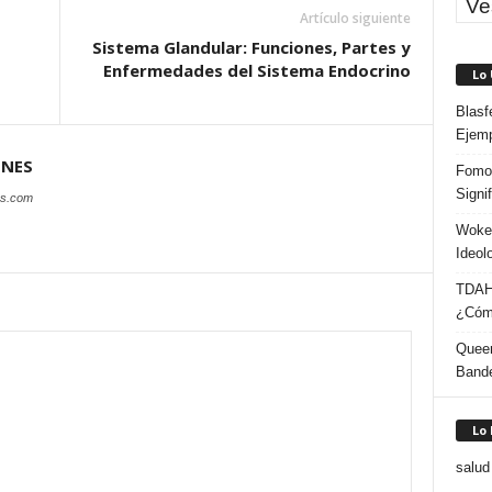
Ve
Artículo siguiente
Sistema Glandular: Funciones, Partes y
Enfermedades del Sistema Endocrino
Lo
Blasf
Ejem
ONES
Fomo 
Signi
es.com
Woke:
Ideol
TDAH:
¿Cómo
Queer
Band
Lo
salud