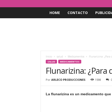
HOME
CONTACTO
PUBLICID
Inicio
salud
Medicamentos
Flunarizina: ¿Para 
SALUD
MEDICAMENTOS
Flunarizina: ¿Para 
Por
ARLECO PRODUCCIONES
1598
La flunarizina es un medicamento que si