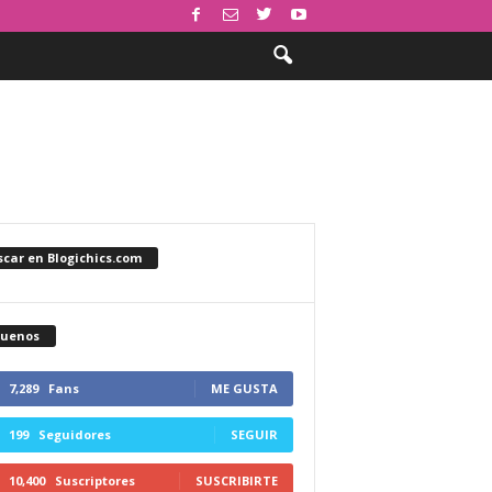
car en Blogichics.com
guenos
7,289
Fans
ME GUSTA
199
Seguidores
SEGUIR
10,400
Suscriptores
SUSCRIBIRTE