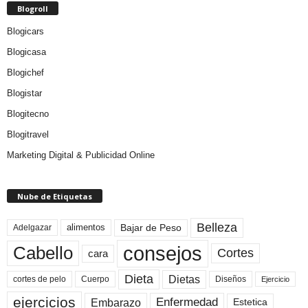
Blogroll
Blogicars
Blogicasa
Blogichef
Blogistar
Blogitecno
Blogitravel
Marketing Digital & Publicidad Online
Nube de Etiquetas
Belleza
Bajar de Peso
Adelgazar
alimentos
consejos
Cabello
Cortes
cara
Dieta
Dietas
cortes de pelo
Cuerpo
Diseños
Ejercicio
ejercicios
Enfermedad
Embarazo
Estetica