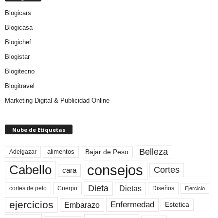
Blogicars
Blogicasa
Blogichef
Blogistar
Blogitecno
Blogitravel
Marketing Digital & Publicidad Online
Nube de Etiquetas
Belleza
Bajar de Peso
Adelgazar
alimentos
consejos
Cabello
Cortes
cara
Dieta
Dietas
cortes de pelo
Cuerpo
Diseños
Ejercicio
ejercicios
Enfermedad
Embarazo
Estetica