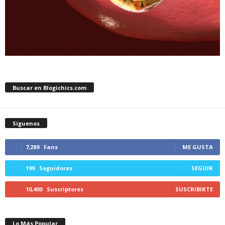
Buscar en Blogichics.com
Síguenos
7,289
Fans
ME GUSTA
199
Seguidores
SEGUIR
10,400
Suscriptores
SUSCRIBIRTE
Lo Más Popular