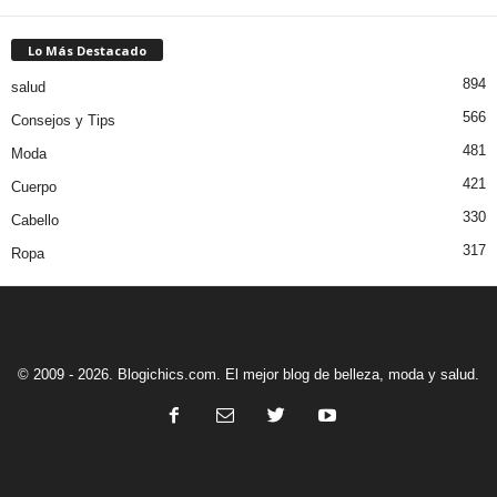
Lo Más Destacado
894
salud
566
Consejos y Tips
481
Moda
421
Cuerpo
330
Cabello
317
Ropa
© 2009 - 2026. Blogichics.com. El mejor blog de belleza, moda y salud.