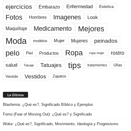
ejercicios
Enfermedad
Embarazo
Estetica
Fotos
Imagenes
Look
Hombres
Mejores
Medicamento
Maquillaje
Moda
peinados
Mujeres
Mujer
modelos
pelo
Ropa
rostro
Productos
Piel
ropa mujer
tips
Tatuajes
salud
Uñas
tratamientos
Tatuaje
Vestidos
Zapatos
Vestido
Lo Último
Blasfemia: ¿Qué es?, Significado Bíblico y Ejemplos
Fomo (Fear of Missing Out): ¿Qué es? y Significado
Woke: ¿Qué es?, Significado, Movimiento, Ideología y Progresismo