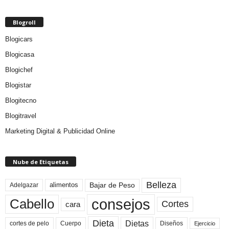
Blogroll
Blogicars
Blogicasa
Blogichef
Blogistar
Blogitecno
Blogitravel
Marketing Digital & Publicidad Online
Nube de Etiquetas
Belleza
Bajar de Peso
Adelgazar
alimentos
consejos
Cabello
Cortes
cara
Dieta
Dietas
cortes de pelo
Cuerpo
Diseños
Ejercicio