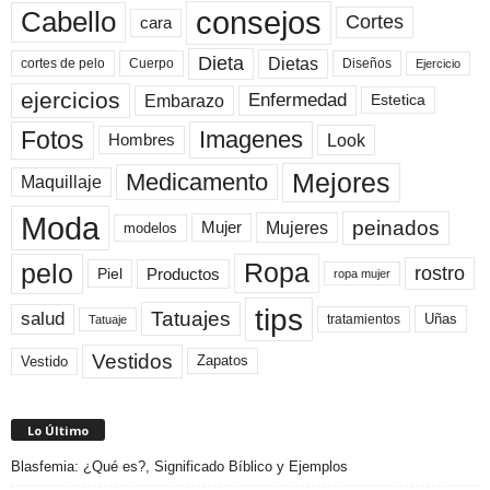
consejos
Cabello
Cortes
cara
Dieta
Dietas
cortes de pelo
Cuerpo
Diseños
Ejercicio
ejercicios
Enfermedad
Embarazo
Estetica
Fotos
Imagenes
Look
Hombres
Mejores
Medicamento
Maquillaje
Moda
peinados
Mujeres
Mujer
modelos
pelo
Ropa
rostro
Productos
Piel
ropa mujer
tips
Tatuajes
salud
Uñas
tratamientos
Tatuaje
Vestidos
Zapatos
Vestido
Lo Último
Blasfemia: ¿Qué es?, Significado Bíblico y Ejemplos