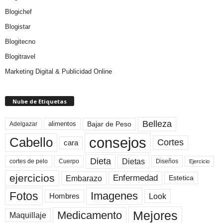
Blogichef
Blogistar
Blogitecno
Blogitravel
Marketing Digital & Publicidad Online
Nube de Etiquetas
Belleza
Bajar de Peso
Adelgazar
alimentos
consejos
Cabello
Cortes
cara
Dieta
Dietas
cortes de pelo
Cuerpo
Diseños
Ejercicio
ejercicios
Enfermedad
Embarazo
Estetica
Fotos
Imagenes
Look
Hombres
Mejores
Medicamento
Maquillaje