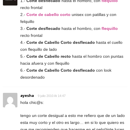
1.-
Corte desflecado
hasta el hombro, con
flequillo
recto frontal
2.-
Corte de cabello corto
unisex con patillas y con
felquillo
3.-
Corte desflecado
hasta el hombro, con
flequillo
recto frontal
4.-
Corte de Cabello Corto desflecado
hasta el cuello
con flequillo de lado
5.-
Corte de Cabello recto
hasta el hombro con puntas
hacia afuera y con flequillo
6.-
Corte de Cabello Corto desflecado
con look
desordenado
ayesha
9 julio 2010 At 14:47
hola chic@s:
tengo un corte desigual a esto me refiero que de un lado
esta muy corto y el otro es largo… en si lo que quiero es
que me recomienden que hacerme en el pelo(tinte luces