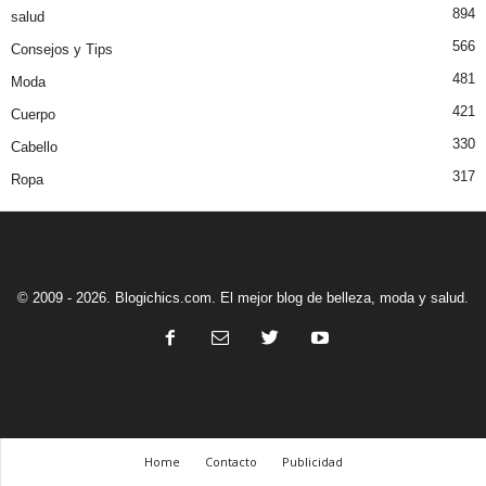
894
salud
566
Consejos y Tips
481
Moda
421
Cuerpo
330
Cabello
317
Ropa
© 2009 - 2026. Blogichics.com. El mejor blog de belleza, moda y salud.
Home
Contacto
Publicidad