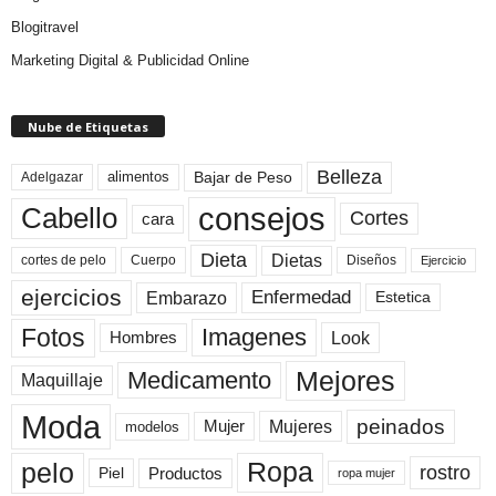
Blogitravel
Marketing Digital & Publicidad Online
Nube de Etiquetas
Belleza
Bajar de Peso
Adelgazar
alimentos
consejos
Cabello
Cortes
cara
Dieta
Dietas
cortes de pelo
Cuerpo
Diseños
Ejercicio
ejercicios
Enfermedad
Embarazo
Estetica
Fotos
Imagenes
Look
Hombres
Mejores
Medicamento
Maquillaje
Moda
peinados
Mujeres
Mujer
modelos
pelo
Ropa
rostro
Productos
Piel
ropa mujer