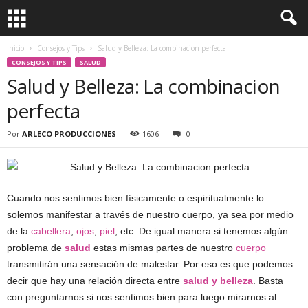
Inicio
Consejos y Tips
Salud y Belleza: La combinacion perfecta
CONSEJOS Y TIPS
SALUD
Salud y Belleza: La combinacion
perfecta
Por
ARLECO PRODUCCIONES
1606
0
Cuando nos sentimos bien físicamente o espiritualmente lo
solemos manifestar a través de nuestro cuerpo, ya sea por medio
de la
cabellera
,
ojos
,
piel
, etc. De igual manera si tenemos algún
problema de
salud
estas mismas partes de nuestro
cuerpo
transmitirán una sensación de malestar. Por eso es que podemos
decir que hay una relación directa entre
salud y belleza
. Basta
con preguntarnos si nos sentimos bien para luego mirarnos al