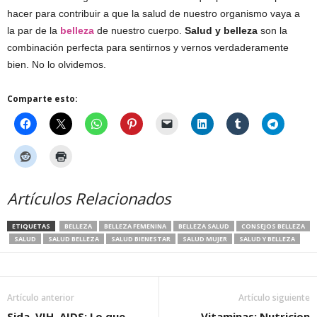
hacer para contribuir a que la salud de nuestro organismo vaya a
la par de la
belleza
de nuestro cuerpo.
Salud y belleza
son la
combinación perfecta para sentirnos y vernos verdaderamente
bien. No lo olvidemos.
Comparte esto:
Artículos Relacionados
ETIQUETAS
BELLEZA
BELLEZA FEMENINA
BELLEZA SALUD
CONSEJOS BELLEZA
SALUD
SALUD BELLEZA
SALUD BIENESTAR
SALUD MUJER
SALUD Y BELLEZA
Artículo anterior
Artículo siguiente
Sida, VIH, AIDS: Lo que
Vitaminas: Nutricion