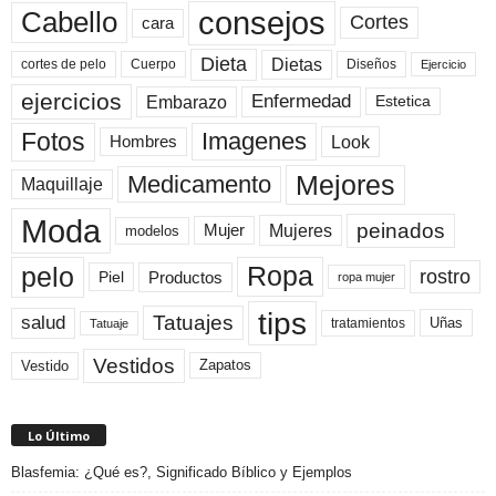
consejos
Cabello
Cortes
cara
Dieta
Dietas
cortes de pelo
Cuerpo
Diseños
Ejercicio
ejercicios
Enfermedad
Embarazo
Estetica
Fotos
Imagenes
Look
Hombres
Mejores
Medicamento
Maquillaje
Moda
peinados
Mujeres
Mujer
modelos
pelo
Ropa
rostro
Productos
Piel
ropa mujer
tips
Tatuajes
salud
Uñas
tratamientos
Tatuaje
Vestidos
Zapatos
Vestido
Lo Último
Blasfemia: ¿Qué es?, Significado Bíblico y Ejemplos