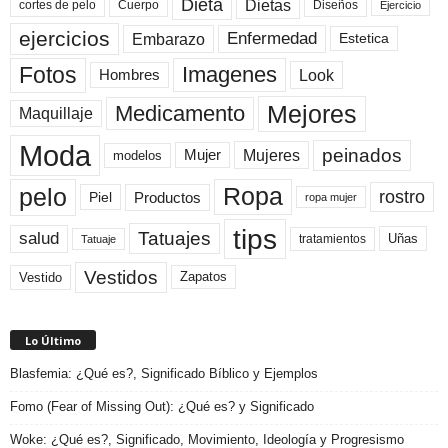
Dieta
Dietas
cortes de pelo
Cuerpo
Diseños
Ejercicio
ejercicios
Enfermedad
Embarazo
Estetica
Fotos
Imagenes
Look
Hombres
Mejores
Medicamento
Maquillaje
Moda
peinados
Mujeres
Mujer
modelos
pelo
Ropa
rostro
Productos
Piel
ropa mujer
tips
Tatuajes
salud
Uñas
tratamientos
Tatuaje
Vestidos
Zapatos
Vestido
Lo Último
Blasfemia: ¿Qué es?, Significado Bíblico y Ejemplos
Fomo (Fear of Missing Out): ¿Qué es? y Significado
Woke: ¿Qué es?, Significado, Movimiento, Ideología y Progresismo