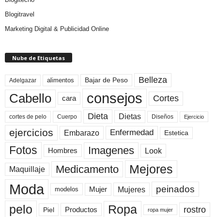
Blogitravel
Marketing Digital & Publicidad Online
Nube de Etiquetas
Belleza
Bajar de Peso
Adelgazar
alimentos
consejos
Cabello
Cortes
cara
Dieta
Dietas
cortes de pelo
Cuerpo
Diseños
Ejercicio
ejercicios
Enfermedad
Embarazo
Estetica
Fotos
Imagenes
Look
Hombres
Mejores
Medicamento
Maquillaje
Moda
peinados
Mujeres
Mujer
modelos
pelo
Ropa
rostro
Productos
Piel
ropa mujer