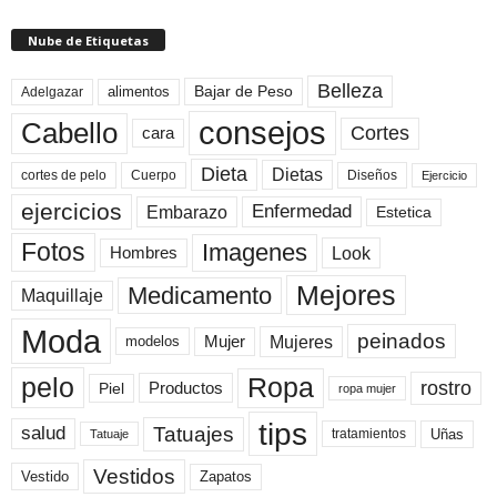
Nube de Etiquetas
Belleza
Bajar de Peso
Adelgazar
alimentos
consejos
Cabello
Cortes
cara
Dieta
Dietas
cortes de pelo
Cuerpo
Diseños
Ejercicio
ejercicios
Enfermedad
Embarazo
Estetica
Fotos
Imagenes
Look
Hombres
Mejores
Medicamento
Maquillaje
Moda
peinados
Mujeres
Mujer
modelos
pelo
Ropa
rostro
Productos
Piel
ropa mujer
tips
Tatuajes
salud
Uñas
tratamientos
Tatuaje
Vestidos
Zapatos
Vestido