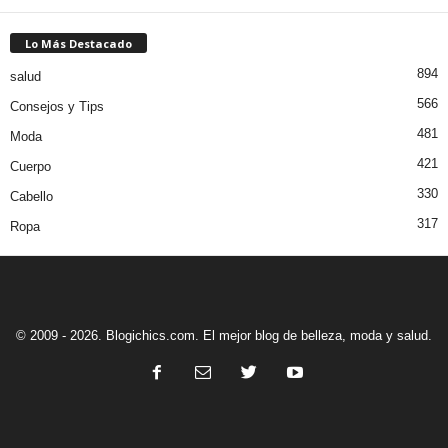
Lo Más Destacado
894
salud
566
Consejos y Tips
481
Moda
421
Cuerpo
330
Cabello
317
Ropa
© 2009 - 2026. Blogichics.com. El mejor blog de belleza, moda y salud.