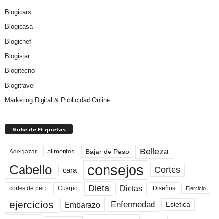
Blogicars
Blogicasa
Blogichef
Blogistar
Blogitecno
Blogitravel
Marketing Digital & Publicidad Online
Nube de Etiquetas
Belleza
Bajar de Peso
Adelgazar
alimentos
consejos
Cabello
Cortes
cara
Dieta
Dietas
cortes de pelo
Cuerpo
Diseños
Ejercicio
ejercicios
Enfermedad
Embarazo
Estetica