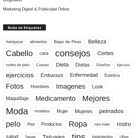
Marketing Digital & Publicidad Online
Nube de Etiquetas
Belleza
Bajar de Peso
Adelgazar
alimentos
consejos
Cabello
Cortes
cara
Dieta
Dietas
cortes de pelo
Cuerpo
Diseños
Ejercicio
ejercicios
Enfermedad
Embarazo
Estetica
Fotos
Imagenes
Look
Hombres
Mejores
Medicamento
Maquillaje
Moda
peinados
Mujeres
Mujer
modelos
pelo
Ropa
rostro
Productos
Piel
ropa mujer
tips
Tatuajes
salud
Uñas
tratamientos
Tatuaje