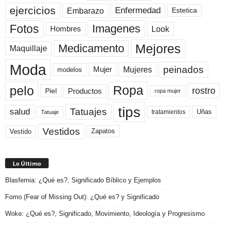
ejercicios
Enfermedad
Embarazo
Estetica
Fotos
Imagenes
Look
Hombres
Mejores
Medicamento
Maquillaje
Moda
peinados
Mujeres
Mujer
modelos
pelo
Ropa
rostro
Productos
Piel
ropa mujer
tips
Tatuajes
salud
Uñas
tratamientos
Tatuaje
Vestidos
Zapatos
Vestido
Lo Último
Blasfemia: ¿Qué es?, Significado Bíblico y Ejemplos
Fomo (Fear of Missing Out): ¿Qué es? y Significado
Woke: ¿Qué es?, Significado, Movimiento, Ideología y Progresismo