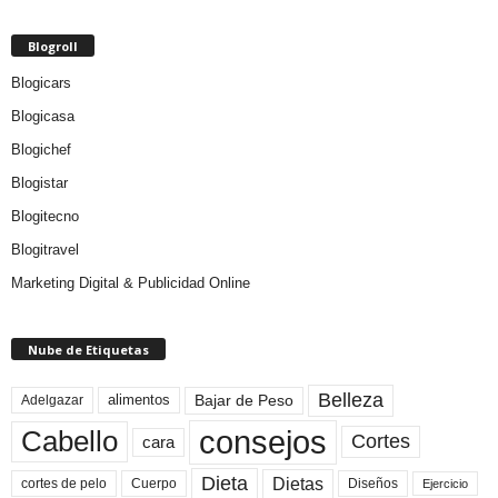
Blogroll
Blogicars
Blogicasa
Blogichef
Blogistar
Blogitecno
Blogitravel
Marketing Digital & Publicidad Online
Nube de Etiquetas
Belleza
Bajar de Peso
Adelgazar
alimentos
consejos
Cabello
Cortes
cara
Dieta
Dietas
cortes de pelo
Cuerpo
Diseños
Ejercicio